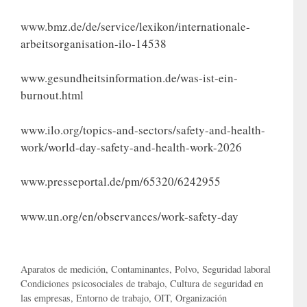
www.bmz.de/de/service/lexikon/internationale-
arbeitsorganisation-ilo-14538
www.gesundheitsinformation.de/was-ist-ein-
burnout.html
www.ilo.org/topics-and-sectors/safety-and-health-
work/world-day-safety-and-health-work-2026
www.presseportal.de/pm/65320/6242955
www.un.org/en/observances/work-safety-day
Categorías
Aparatos de medición
,
Contaminantes
,
Polvo
,
Seguridad laboral
Etiquetas
Condiciones psicosociales de trabajo
,
Cultura de seguridad en
las empresas
,
Entorno de trabajo
,
OIT
,
Organización