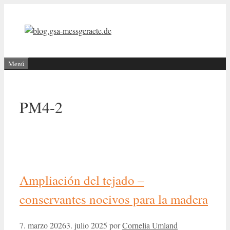
Saltar
al
contenido
Menú
PM4-2
Ampliación del tejado –
conservantes nocivos para la madera
7. marzo 2026
3. julio 2025
por
Cornelia Umland