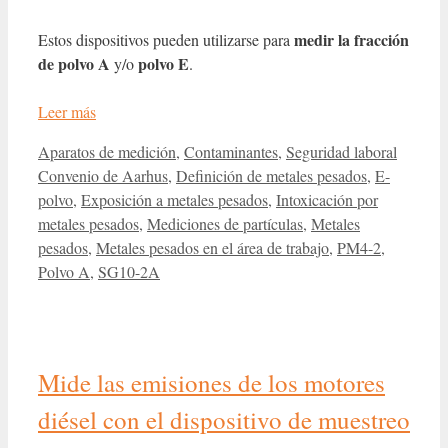
medir la fracción
Estos dispositivos pueden utilizarse para
de polvo A
polvo E
y/o
.
Leer más
Categorías
Etiqueta
Aparatos de medición
,
Contaminantes
,
Seguridad laboral
Convenio de Aarhus
,
Definición de metales pesados
,
E-
polvo
,
Exposición a metales pesados
,
Intoxicación por
metales pesados
,
Mediciones de partículas
,
Metales
pesados
,
Metales pesados en el área de trabajo
,
PM4-2
,
Polvo A
,
SG10-2A
Mide las emisiones de los motores
diésel con el dispositivo de muestreo