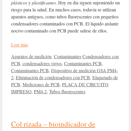
plásticos
y
plastificantes
. Hoy en día siguen suponiendo un
riesgo para la salud. En muchos casos, todavía se utilizan
aparatos antiguos, como tubos fluorescentes con pequeños
condensadores contaminados con PCB. El líquido aislante
nocivo contaminado con PCB puede salirse de ellos.
Leer más
Categorías
Etiquetas
Aparatos de medición
,
Contaminantes
Condensadores con
PCB
,
condensadores viejos
,
Contaminantes PCB
,
Contaminantes PCB
,
Dispositivo de medición GSA PM4-
2
,
Eliminación de condensadores con PCB
,
Etiquetado de
PCB
,
Mediciones de PCB
,
PLACA DE CIRCUITO
IMPRESO
,
PM4-2
,
Tubos fluorescentes
Col rizada – bioindicador de