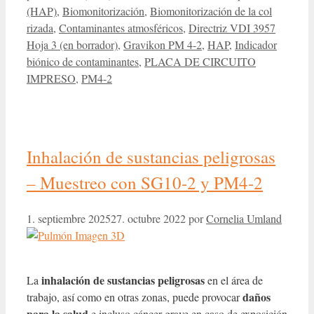
(HAP)
,
Biomonitorización
,
Biomonitorización de la col
rizada
,
Contaminantes atmosféricos
,
Directriz VDI 3957
Hoja 3 (en borrador)
,
Gravikon PM 4-2
,
HAP
,
Indicador
biónico de contaminantes
,
PLACA DE CIRCUITO
IMPRESO
,
PM4-2
Inhalación de sustancias peligrosas
– Muestreo con SG10-2 y PM4-2
1. septiembre 2025
27. octubre 2022
por
Cornelia Umland
inhalación de sustancias peligrosas
La
en el área de
daños
trabajo, así como en otras zonas, puede provocar
para la salud
e incluso cáncer grave en caso de exposición