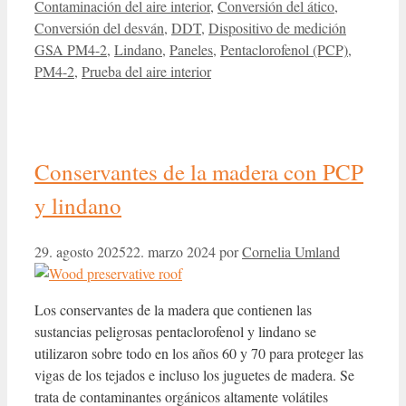
Contaminación del aire interior
,
Conversión del ático
,
Conversión del desván
,
DDT
,
Dispositivo de medición
GSA PM4-2
,
Lindano
,
Paneles
,
Pentaclorofenol (PCP)
,
PM4-2
,
Prueba del aire interior
Conservantes de la madera con PCP
y lindano
29. agosto 2025
22. marzo 2024
por
Cornelia Umland
Los conservantes de la madera que contienen las
sustancias peligrosas pentaclorofenol y lindano se
utilizaron sobre todo en los años 60 y 70 para proteger las
vigas de los tejados e incluso los juguetes de madera. Se
trata de contaminantes orgánicos altamente volátiles