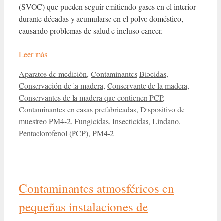
(SVOC) que pueden seguir emitiendo gases en el interior
durante décadas y acumularse en el polvo doméstico,
causando problemas de salud e incluso cáncer.
Leer más
Categorías
Etiquetas
Aparatos de medición
,
Contaminantes
Biocidas
,
Conservación de la madera
,
Conservante de la madera
,
Conservantes de la madera que contienen PCP
,
Contaminantes en casas prefabricadas
,
Dispositivo de
muestreo PM4-2
,
Fungicidas
,
Insecticidas
,
Lindano
,
Pentaclorofenol (PCP)
,
PM4-2
Contaminantes atmosféricos en
pequeñas instalaciones de