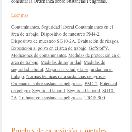
consultar la Ordenanza sobre Sustancias Peligrosas.
Leer más
Categorías
Etiquetas
Contaminantes
,
Seguridad laboral
Contaminantes en el
área de trabajo
,
Dispositivo de muestreo PM4-2
,
Dispositivo de muestreo SG10-2A
,
Evaluación de riesgos
,
Exposición al polvo en el área de trabajo
,
GefStoffV
,
Mediciones de contaminantes
,
Medidas de protección en el
área de trabajo
,
Medidas de seguridad
,
Medidas de
seguridad laboral
,
Mejorar la salud y la seguridad en el
trabajo
,
Normas técnicas para sustancias peligrosas
,
Ordenanza sobre sustancias peligrosas
,
PM4-2
,
Potencial
de peligro
,
Seguridad laboral
,
Seguridad laboral
,
SG10-
2A
,
Trabajar con sustancias peligrosas
,
TRGS 900
Pruebas de exposición a metales