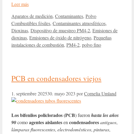
Leer más
Categorías
Etiquetas
Aparatos de medición
,
Contaminantes
,
Polvo
Combustibles fósiles
,
Contaminantes atmosféricos
,
Dioxinas
,
Dispositivo de muestreo PM4-2
,
Emisiones de
dioxinas
,
Emisiones de óxido de nitrógeno
,
Pequeñas
instalaciones de combustión
,
PM4-2
,
polvo fino
PCB en condensadores viejos
1. septiembre 2025
30. mayo 2023
por
Cornelia Umland
Los bifenilos policlorados (PCB
) fueron
hasta los años
agentes aislantes
condensadores
90
como
en
antiguos
,
lámparas fluorescentes
,
electrodomésticos
,
pinturas
,