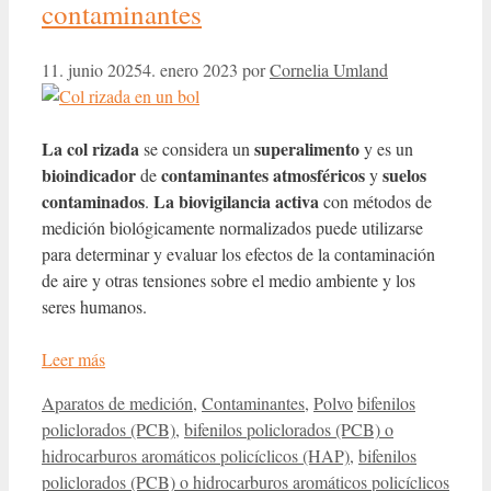
contaminantes
11. junio 2025
4. enero 2023
por
Cornelia Umland
La col rizada
superalimento
se considera un
y es un
bioindicador
contaminantes atmosféricos
suelos
de
y
contaminados
La biovigilancia activa
.
con métodos de
medición biológicamente normalizados puede utilizarse
para determinar y evaluar los efectos de la contaminación
de aire y otras tensiones sobre el medio ambiente y los
seres humanos.
Leer más
Categorías
Etiquetas
Aparatos de medición
,
Contaminantes
,
Polvo
bifenilos
policlorados (PCB)
,
bifenilos policlorados (PCB) o
hidrocarburos aromáticos policíclicos (HAP)
,
bifenilos
policlorados (PCB) o hidrocarburos aromáticos policíclicos