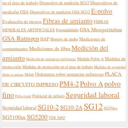
en el área de trabajo
Dispositivos de
Dispositivo de medición SG12
E-polvo
medición GSA
Dispositivos de medición GSA SG12
Fibras de amianto
Evaluación de riesgos
FIBRAS
GSA Messgerätebau
MINERALES ARTIFICIALES
Formaldehído
GSA Ratingen
HAP
Mediciones de
Hongos de moho
Medición del
Mediciones de fibra
contaminantes
amianto
Medidas de
Medida Polvo A
Medición de sustancias peligrosas
protección
Medidas de protección en el área de trabajo
Medidas de seguridad
PLACA
Ordenanza sobre sustancias peligrosas
Molde
Medir el amianto
polvo
Polvo A
PM4-2
DE CIRCUITO IMPRESO
fino
Seguridad laboral
Potencial de peligro
Polvo total
SG12
SG10-2
SG10-2A
Seguridad laboral
SG350ex
SG5200
SG5100ex
VDI 3492