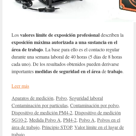
valores límite de exposición profesional
Los
describen la
exposición máxima autorizada a una sustancia en el
área de trabajo
. La base para ello es el contacto regular
durante una semana laboral de 40 horas (5 días de 8 horas
cada uno). De los resultados obtenidos pueden derivarse
medidas de seguridad en el área
trabajo
importantes
de
.
Leer más
Categorías
Etiquetas
Aparatos de medición
,
Polvo
,
Seguridad laboral
Contaminación por partículas
,
Contaminación por polvo
,
Dispositivo de medición PM4-2
,
Dispositivo de medición
SG10-2
,
Medida Polvo A
,
PM4-2
,
Polvo A
,
Polvos en el
área de trabajo
,
Principio STOP
,
Valor límite en el lugar de
trabajo