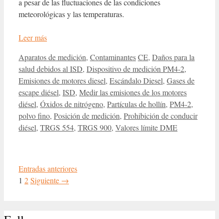
a pesar de las fluctuaciones de las condiciones
meteorológicas y las temperaturas.
Leer más
Categorías
Etiquetas
Aparatos de medición
,
Contaminantes
CE
,
Daños para la
salud debidos al ISD
,
Dispositivo de medición PM4-2
,
Emisiones de motores diesel
,
Escándalo Diesel
,
Gases de
escape diésel
,
ISD
,
Medir las emisiones de los motores
diésel
,
Óxidos de nitrógeno
,
Partículas de hollín
,
PM4-2
,
polvo fino
,
Posición de medición
,
Prohibición de conducir
diésel
,
TRGS 554
,
TRGS 900
,
Valores límite DME
Entradas anteriores
Página
Página
1
2
Siguiente
→