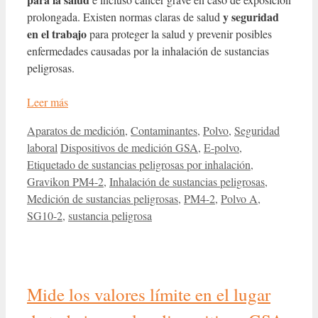
y seguridad
prolongada. Existen normas claras de salud
en el trabajo
para proteger la salud y prevenir posibles
enfermedades causadas por la inhalación de sustancias
peligrosas.
Leer más
Categorías
Aparatos de medición
,
Contaminantes
,
Polvo
,
Seguridad
Etiquetas
laboral
Dispositivos de medición GSA
,
E-polvo
,
Etiquetado de sustancias peligrosas por inhalación
,
Gravikon PM4-2
,
Inhalación de sustancias peligrosas
,
Medición de sustancias peligrosas
,
PM4-2
,
Polvo A
,
SG10-2
,
sustancia peligrosa
Mide los valores límite en el lugar