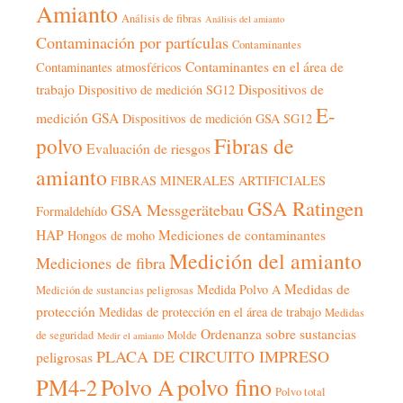
Amianto
Análisis de fibras
Análisis del amianto
Contaminación por partículas
Contaminantes
Contaminantes en el área de
Contaminantes atmosféricos
trabajo
Dispositivos de
Dispositivo de medición SG12
E-
medición GSA
Dispositivos de medición GSA SG12
Fibras de
polvo
Evaluación de riesgos
amianto
FIBRAS MINERALES ARTIFICIALES
GSA Ratingen
GSA Messgerätebau
Formaldehído
HAP
Mediciones de contaminantes
Hongos de moho
Medición del amianto
Mediciones de fibra
Medidas de
Medida Polvo A
Medición de sustancias peligrosas
protección
Medidas de protección en el área de trabajo
Medidas
Ordenanza sobre sustancias
de seguridad
Molde
Medir el amianto
PLACA DE CIRCUITO IMPRESO
peligrosas
polvo fino
Polvo A
PM4-2
Polvo total