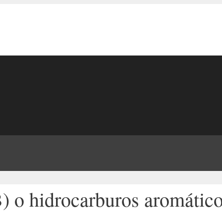
B) o hidrocarburos aromátic