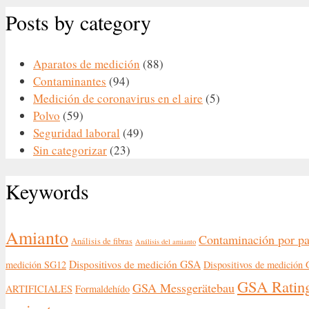
Posts by category
Aparatos de medición
(88)
Contaminantes
(94)
Medición de coronavirus en el aire
(5)
Polvo
(59)
Seguridad laboral
(49)
Sin categorizar
(23)
Keywords
Amianto
Contaminación por pa
Análisis de fibras
Análisis del amianto
Dispositivos de medición GSA
medición SG12
Dispositivos de medició
GSA Ratin
GSA Messgerätebau
ARTIFICIALES
Formaldehído