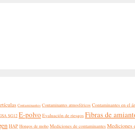
rtículas
Contaminantes en el ár
Contaminantes atmosféricos
Contaminantes
Fibras de amiant
E-polvo
Evaluación de riesgos
n GSA SG12
gen
Mediciones d
HAP
Mediciones de contaminantes
Hongos de moho