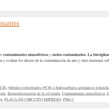
inantes
contaminantes atmosféricos
suelos contaminados
La biovigilan
de
y
.
 y evaluar los efectos de la contaminación de aire y otras tensiones so
(PCB)
,
bifenilos policlorados (PCB) o hidrocarburos aromáticos policícl
ción
,
Biomonitorización de la col rizada
,
Contaminantes atmosféricos
,
D
es
,
PLACA DE CIRCUITO IMPRESO
,
PM4-2