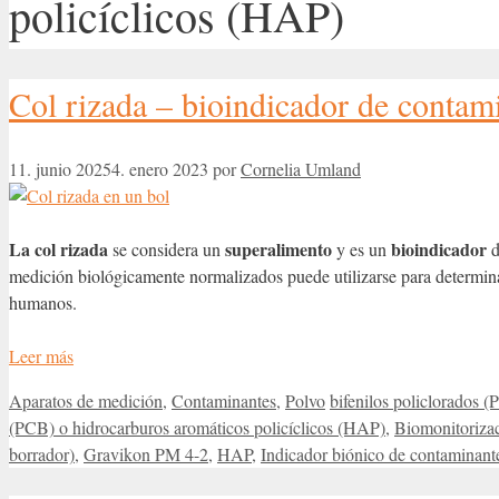
policíclicos (HAP)
Col rizada – bioindicador de contam
11. junio 2025
4. enero 2023
por
Cornelia Umland
La col rizada
superalimento
bioindicador
se considera un
y es un
medición biológicamente normalizados puede utilizarse para determinar
humanos.
Leer más
Categorías
Etiquetas
Aparatos de medición
,
Contaminantes
,
Polvo
bifenilos policlorados 
(PCB) o hidrocarburos aromáticos policíclicos (HAP)
,
Biomonitoriza
borrador)
,
Gravikon PM 4-2
,
HAP
,
Indicador biónico de contaminant