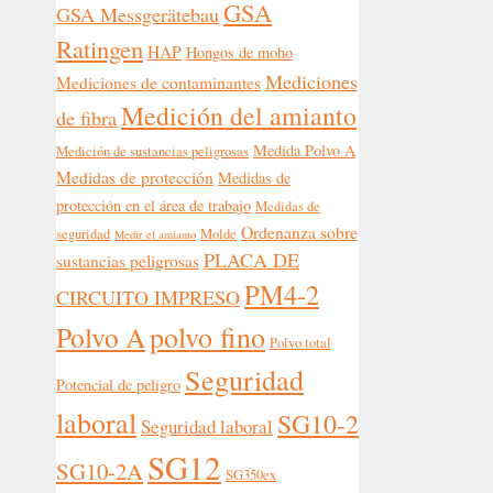
GSA
GSA Messgerätebau
Ratingen
HAP
Hongos de moho
Mediciones
Mediciones de contaminantes
Medición del amianto
de fibra
Medida Polvo A
Medición de sustancias peligrosas
Medidas de protección
Medidas de
protección en el área de trabajo
Medidas de
Ordenanza sobre
seguridad
Molde
Medir el amianto
PLACA DE
sustancias peligrosas
PM4-2
CIRCUITO IMPRESO
polvo fino
Polvo A
Polvo total
Seguridad
Potencial de peligro
laboral
SG10-2
Seguridad laboral
SG12
SG10-2A
SG350ex