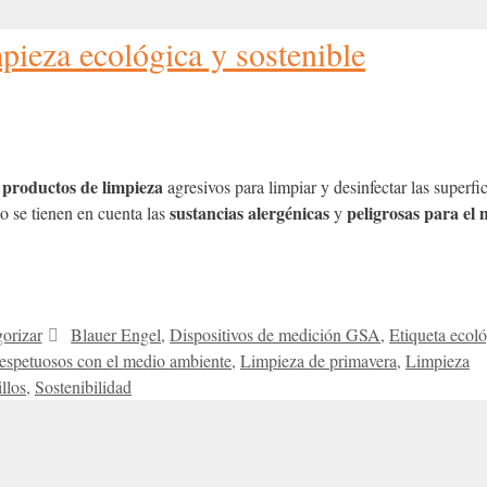
pieza ecológica y sostenible
productos de limpieza
r
agresivos para limpiar y desinfectar las superfic
sustancias alergénicas
peligrosas para el
o se tienen en cuenta las
y
Etiquetas
gorizar
Blauer Engel
,
Dispositivos de medición GSA
,
Etiqueta ecol
espetuosos con el medio ambiente
,
Limpieza de primavera
,
Limpieza
llos
,
Sostenibilidad