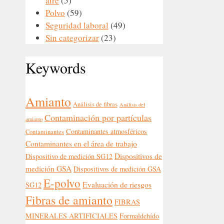
aire
(5)
Polvo
(59)
Seguridad laboral
(49)
Sin categorizar
(23)
Keywords
Amianto
Análisis de fibras
Análisis del
Contaminación por partículas
amianto
Contaminantes atmosféricos
Contaminantes
Contaminantes en el área de trabajo
Dispositivos de
Dispositivo de medición SG12
medición GSA
Dispositivos de medición GSA
E-polvo
Evaluación de riesgos
SG12
Fibras de amianto
FIBRAS
MINERALES ARTIFICIALES
Formaldehído