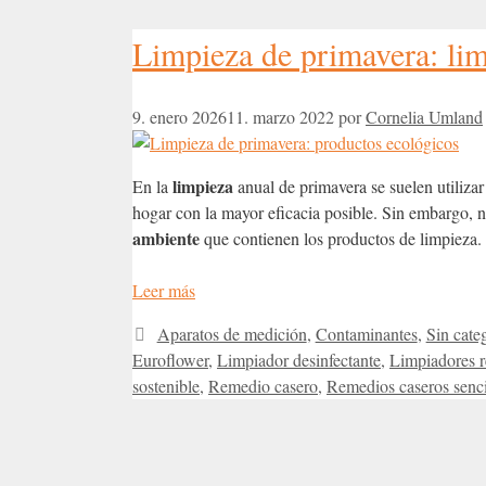
Limpieza de primavera: lim
9. enero 2026
11. marzo 2022
por
Cornelia Umland
limpieza
En la
anual de primavera se suelen utiliza
hogar con la mayor eficacia posible. Sin embargo, n
ambiente
que contienen los productos de limpieza.
Leer más
Categorías
Aparatos de medición
,
Contaminantes
,
Sin cate
Euroflower
,
Limpiador desinfectante
,
Limpiadores r
sostenible
,
Remedio casero
,
Remedios caseros senci