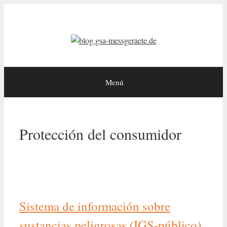
Saltar
al
contenido
Menú
Protección del consumidor
Sistema de información sobre
sustancias peligrosas (IGS-público)