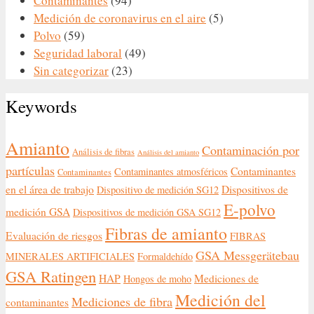
Contaminantes
(94)
Medición de coronavirus en el aire
(5)
Polvo
(59)
Seguridad laboral
(49)
Sin categorizar
(23)
Keywords
Amianto
Contaminación por
Análisis de fibras
Análisis del amianto
partículas
Contaminantes
Contaminantes atmosféricos
Contaminantes
en el área de trabajo
Dispositivos de
Dispositivo de medición SG12
E-polvo
medición GSA
Dispositivos de medición GSA SG12
Fibras de amianto
Evaluación de riesgos
FIBRAS
GSA Messgerätebau
MINERALES ARTIFICIALES
Formaldehído
GSA Ratingen
HAP
Mediciones de
Hongos de moho
Medición del
Mediciones de fibra
contaminantes