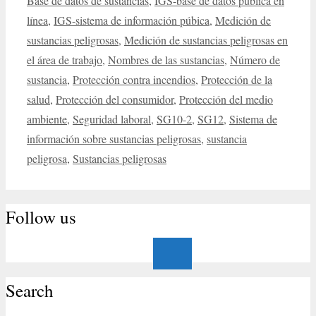
Base de datos de sustancias
,
IGS-base de datos pública en
línea
,
IGS-sistema de información púbica
,
Medición de
sustancias peligrosas
,
Medición de sustancias peligrosas en
el área de trabajo
,
Nombres de las sustancias
,
Número de
sustancia
,
Protección contra incendios
,
Protección de la
salud
,
Protección del consumidor
,
Protección del medio
ambiente
,
Seguridad laboral
,
SG10-2
,
SG12
,
Sistema de
información sobre sustancias peligrosas
,
sustancia
peligrosa
,
Sustancias peligrosas
Follow us
Search