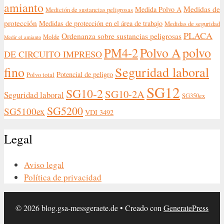
amianto
Medidas de
Medida Polvo A
Medición de sustancias peligrosas
protección
Medidas de protección en el área de trabajo
Medidas de seguridad
PLACA
Ordenanza sobre sustancias peligrosas
Molde
Medir el amianto
polvo
Polvo A
PM4-2
DE CIRCUITO IMPRESO
fino
Seguridad laboral
Potencial de peligro
Polvo total
SG12
SG10-2
SG10-2A
Seguridad laboral
SG350ex
SG5200
SG5100ex
VDI 3492
Legal
Aviso legal
Política de privacidad
© 2026 blog.gsa-messgeraete.de
• Creado con
GeneratePress