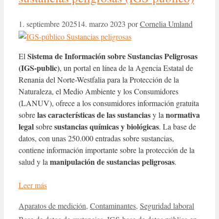
1. septiembre 2025
14. marzo 2023
por
Cornelia Umland
Sistema de Información sobre Sustancias Peligrosas
El
(IGS-public)
, un portal en línea de la Agencia Estatal de
Renania del Norte-Westfalia para la Protección de la
Naturaleza, el Medio Ambiente y los Consumidores
(LANUV), ofrece a los consumidores información gratuita
las características de las sustancias
normativa
sobre
y la
legal
sustancias químicas y biológicas
sobre
. La base de
datos, con unas 250.000 entradas sobre sustancias,
contiene información importante sobre la protección de la
manipulación de sustancias peligrosas
salud y la
.
Leer más
Categorías
Etiqueta
Aparatos de medición
,
Contaminantes
,
Seguridad laboral