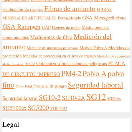
Fibras de amianto
Evaluación de riesgos
FIBRAS
GSA Messgerätebau
MINERALES ARTIFICIALES
Formaldehído
GSA Ratingen
HAP
Mediciones de
Hongos de moho
Medición del
Mediciones de fibra
contaminantes
amianto
Medidas de
Medida Polvo A
Medición de sustancias peligrosas
protección
Medidas de protección en el área de trabajo
Medidas de seguridad
PLACA
Ordenanza sobre sustancias peligrosas
Molde
Medir el amianto
polvo
Polvo A
PM4-2
DE CIRCUITO IMPRESO
fino
Seguridad laboral
Potencial de peligro
Polvo total
SG12
SG10-2
SG10-2A
Seguridad laboral
SG350ex
SG5200
SG5100ex
VDI 3492
Legal