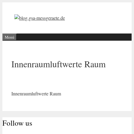
Saltar
al
contenido
Menú
Innenraumluftwerte Raum
Innenraumluftwerte Raum
Follow us