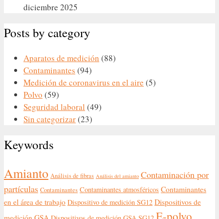
diciembre 2025
Posts by category
Aparatos de medición
(88)
Contaminantes
(94)
Medición de coronavirus en el aire
(5)
Polvo
(59)
Seguridad laboral
(49)
Sin categorizar
(23)
Keywords
Amianto
Contaminación por
Análisis de fibras
Análisis del amianto
partículas
Contaminantes
Contaminantes atmosféricos
Contaminantes
en el área de trabajo
Dispositivos de
Dispositivo de medición SG12
E-polvo
medición GSA
Dispositivos de medición GSA SG12