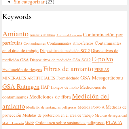
Sin categorizar
(23)
Keywords
Amianto
Contaminación por
Análisis de fibras
Análisis del amianto
partículas
Contaminantes
Contaminantes atmosféricos
Contaminantes
en el área de trabajo
Dispositivos de
Dispositivo de medición SG12
E-polvo
medición GSA
Dispositivos de medición GSA SG12
Fibras de amianto
Evaluación de riesgos
FIBRAS
GSA Messgerätebau
MINERALES ARTIFICIALES
Formaldehído
GSA Ratingen
HAP
Mediciones de
Hongos de moho
Medición del
Mediciones de fibra
contaminantes
amianto
Medidas de
Medida Polvo A
Medición de sustancias peligrosas
protección
Medidas de protección en el área de trabajo
Medidas de seguridad
PLACA
Ordenanza sobre sustancias peligrosas
Molde
Medir el amianto