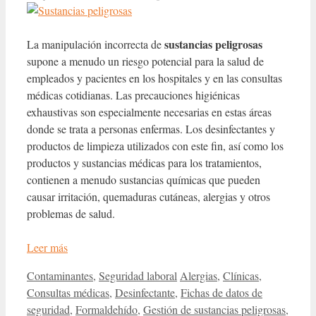
sustancias peligrosas
La manipulación incorrecta de
supone a menudo un riesgo potencial para la salud de
empleados y pacientes en los hospitales y en las consultas
médicas cotidianas. Las precauciones higiénicas
exhaustivas son especialmente necesarias en estas áreas
donde se trata a personas enfermas. Los desinfectantes y
productos de limpieza utilizados con este fin, así como los
productos y sustancias médicas para los tratamientos,
contienen a menudo sustancias químicas que pueden
causar irritación, quemaduras cutáneas, alergias y otros
problemas de salud.
Leer más
Categorías
Etiquetas
Contaminantes
,
Seguridad laboral
Alergias
,
Clínicas
,
Consultas médicas
,
Desinfectante
,
Fichas de datos de
seguridad
,
Formaldehído
,
Gestión de sustancias peligrosas
,