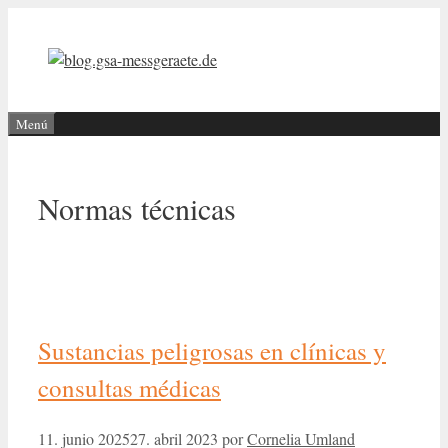
Saltar
al
contenido
Menú
Normas técnicas
Sustancias peligrosas en clínicas y
consultas médicas
11. junio 2025
27. abril 2023
por
Cornelia Umland