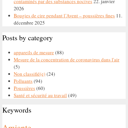
contaminés par des substances nocives
22. janvier
2026
Bougies de cire pendant l’Avent – poussières fines
11.
décembre 2025
Posts by category
appareils de mesure
(88)
Mesure de la concentration de coronavirus dans l'air
(5)
Non classifié(e)
(24)
Polluants
(94)
Poussières
(60)
Santé et sécurité au travail
(49)
Keywords
Amiante