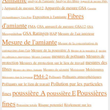
analyse de l'amiante
Analyse des fibres
Appareil de mesure PM4-
Appareils de mesure GSA
Appareil de mesure SG12
2
Cassette
Fibres
Exposition à l'amiante
d'échantillonnage Vira-Pore
d'amiante
FMA
GSA appareil de mesure GSA12
GSA
GSA Ratingen
HAP
Mesure de l'air intérieur
Messgerätebau
Mesure de l'amiante
Mesure de la concentration de
Mesure de la poussière A
coronavirus dans l'air
Mesure de la poussière E
mesure
mesures de polluants
Mesures de
des substances dangereuses
Mesurer l'amiante
mesures des
protection
Mesures de protection sur le lieu de travail
fibres
Moisissures
Mesures de sécurité
Moisissure
Mesures des fibres Amiante
PM4-2
Polluants atmosphériques
Polluants
Moisissures dans le logement
Pollution par les particules
Polluants sur le lieu de travail
Poussières
poussière A
poussière E
fines
fines
Risque potentiel
Règlement sur les
Poussière totale