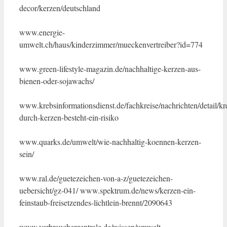
decor/kerzen/deutschland
www.energie-
umwelt.ch/haus/kinderzimmer/mueckenvertreiber?id=774
www.green-lifestyle-magazin.de/nachhaltige-kerzen-aus-
bienen-oder-sojawachs/
www.krebsinformationsdienst.de/fachkreise/nachrichten/detail/kr
durch-kerzen-besteht-ein-risiko
www.quarks.de/umwelt/wie-nachhaltig-koennen-kerzen-
sein/
www.ral.de/guetezeichen-von-a-z/guetezeichen-
uebersicht/gz-041/ www.spektrum.de/news/kerzen-ein-
feinstaub-freisetzendes-lichtlein-brennt/2090643
www.verbraucherzentrale.de/wissen/umwelt-