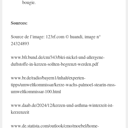
bougie.
Sources:
Source de l’image: 123rf.com © huandi, image n°
24324893
www.bfr.bund.de/cm/343/blei-nickel-und-allergene-
duftstoffe-in-kerzen-sollten-begrenzt-werden.pdf
www.br.de/radio/bayern1/inhalt/experten-
tipps/umweltkommissar/kerze-wachs-palmoel-stearin-russ-
umweltkommissar-100.html
www.daab.de/2024/12/kerzen-und-asthma-winterzeit-ist-
kerzenzeit
www.de.statista.com/outlook/cmo/moebel/home-