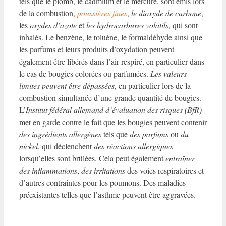
tels que le plomb, le cadmium et le mercure, sont émis lors
de la combustion,
poussières fines
,
le dioxyde de carbone
,
les
oxydes d’azote
et
les hydrocarbures volatils
, qui sont
inhalés.
Le benzène
,
le toluène
, le
formaldéhyde
ainsi que
les parfums
et leurs
produits d’oxydation
peuvent
également être libérés dans l’air respiré, en particulier dans
le cas de bougies colorées ou parfumées.
Les valeurs
limites peuvent être dépassées
, en particulier lors de la
combustion simultanée d’une grande quantité de bougies.
L’
Institut fédéral allemand d’évaluation des risques (BfR)
met en garde contre le fait que les bougies peuvent contenir
des ingrédients allergènes
tels que
des parfums
ou
du
nickel
, qui déclenchent
des réactions allergiques
lorsqu’elles sont brûlées. Cela peut également
entraîner
des inflammations
,
des irritations
des voies respiratoires et
d’autres contraintes pour les poumons. Des maladies
préexistantes telles que l’asthme peuvent être aggravées.