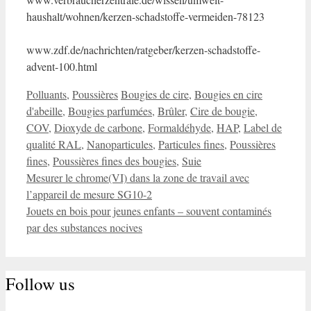
haushalt/wohnen/kerzen-schadstoffe-vermeiden-78123
www.zdf.de/nachrichten/ratgeber/kerzen-schadstoffe-
advent-100.html
Catégories
Étiquettes
Polluants
,
Poussières
Bougies de cire
,
Bougies en cire
d'abeille
,
Bougies parfumées
,
Brûler
,
Cire de bougie
,
COV
,
Dioxyde de carbone
,
Formaldéhyde
,
HAP
,
Label de
qualité RAL
,
Nanoparticules
,
Particules fines
,
Poussières
fines
,
Poussières fines des bougies
,
Suie
Mesurer le chrome(VI) dans la zone de travail avec
l’appareil de mesure SG10-2
Jouets en bois pour jeunes enfants – souvent contaminés
par des substances nocives
Follow us