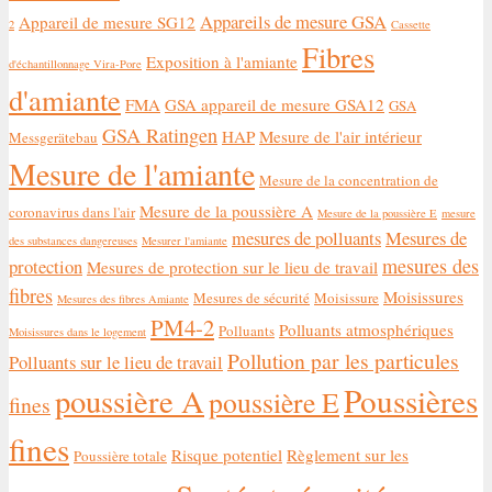
Appareils de mesure GSA
Appareil de mesure SG12
2
Cassette
Fibres
Exposition à l'amiante
d'échantillonnage Vira-Pore
d'amiante
FMA
GSA appareil de mesure GSA12
GSA
GSA Ratingen
HAP
Mesure de l'air intérieur
Messgerätebau
Mesure de l'amiante
Mesure de la concentration de
Mesure de la poussière A
coronavirus dans l'air
Mesure de la poussière E
mesure
mesures de polluants
Mesures de
des substances dangereuses
Mesurer l'amiante
mesures des
protection
Mesures de protection sur le lieu de travail
fibres
Moisissures
Mesures de sécurité
Moisissure
Mesures des fibres Amiante
PM4-2
Polluants atmosphériques
Polluants
Moisissures dans le logement
Pollution par les particules
Polluants sur le lieu de travail
Poussières
poussière A
poussière E
fines
fines
Risque potentiel
Règlement sur les
Poussière totale