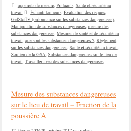
Catégories
appareils de mesure
,
Polluants
,
Santé et sécurité au
Étiquettes
travail
Échantillonneurs
,
Évaluation des risques
,
GefStoffV (ordonnance sur les substances dangereuses)
,
Manipulation de substances dangereuses
,
mesure des
substances dangereuses
,
Mesures de santé et de sécurité au
travail
,
que sont les substances dangereuses ?
,
Règlement
sur les substances dangereuses
,
Santé et sécurité au travail
,
Soutien de la GSA
,
Substances dangereuses sur le lieu de
travail
,
Travailler avec des substances dangereuses
Mesure des substances dangereuses
sur le lieu de travail – Fraction de la
poussière A
17. février 2026
29. octobre 2017
par
s.abels