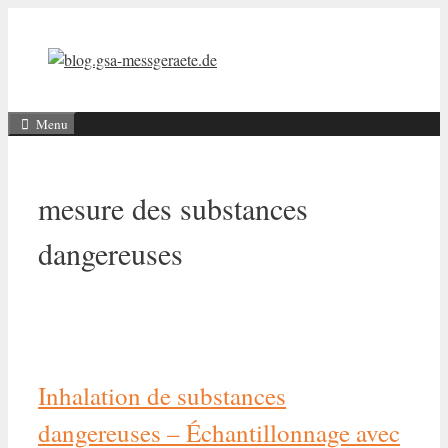
Aller
au
contenu
Menu
mesure des substances
dangereuses
Inhalation de substances
dangereuses – Échantillonnage avec