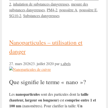
2
,
inhalation de substances dangereuses
,
mesure des
substances dangereuses
,
PM4-2
,
poussière A
,
poussière E
,
SG10-2
,
Substances dangereuses
Nanoparticules – utilisation et
danger
27. mars 2026
23. juillet 2020
par
s.abels
Que signifie le terme « nano »?
nanoparticules
taille
Les
sont des particules dont la
(hauteur, largeur ou longueur)
comprise entre 1 et
est
100 nm
Un
(nanomètres). Pour clarifier la taille: