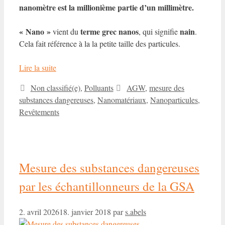
nanomètre est la millionième partie d’un millimètre.
« Nano »
terme grec nanos
nain
vient du
, qui signifie
.
Cela fait référence à la
la petite taille des particules.
Lire la suite
Catégories
Étiquettes
Non classifié(e)
,
Polluants
AGW
,
mesure des
substances dangereuses
,
Nanomatériaux
,
Nanoparticules
,
Revêtements
Mesure des substances dangereuses
par les échantillonneurs de la GSA
2. avril 2026
18. janvier 2018
par
s.abels