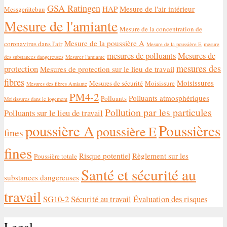
GSA Ratingen
HAP
Mesure de l'air intérieur
Messgerätebau
Mesure de l'amiante
Mesure de la concentration de
Mesure de la poussière A
coronavirus dans l'air
Mesure de la poussière E
mesure
mesures de polluants
Mesures de
des substances dangereuses
Mesurer l'amiante
mesures des
protection
Mesures de protection sur le lieu de travail
fibres
Moisissures
Mesures de sécurité
Moisissure
Mesures des fibres Amiante
PM4-2
Polluants atmosphériques
Polluants
Moisissures dans le logement
Pollution par les particules
Polluants sur le lieu de travail
Poussières
poussière A
poussière E
fines
fines
Risque potentiel
Règlement sur les
Poussière totale
Santé et sécurité au
substances dangereuses
travail
SG10-2
Sécurité au travail
Évaluation des risques
Legal