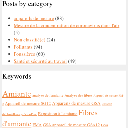
Posts by category
appareils de mesure
(88)
Mesure de la concentration de coronavirus dans l'air
(5)
Non classifié(e)
(24)
Polluants
(94)
Poussières
(60)
Santé et sécurité au travail
(49)
Keywords
Amiante
analyse de l'amiante
Analyse des fibres
Appareil de mesure PM4-
Appareils de mesure GSA
Appareil de mesure SG12
2
Cassette
Fibres
Exposition à l'amiante
d'échantillonnage Vira-Pore
d'amiante
FMA
GSA appareil de mesure GSA12
GSA