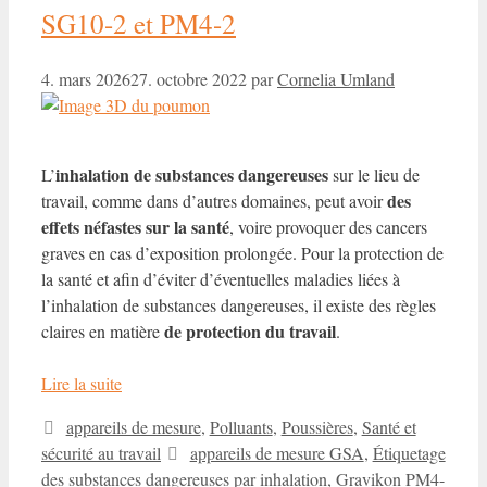
SG10-2 et PM4-2
4. mars 2026
27. octobre 2022
par
Cornelia Umland
inhalation de substances dangereuses
L’
sur le lieu de
des
travail, comme dans d’autres domaines, peut avoir
effets néfastes sur la santé
, voire provoquer des cancers
graves en cas d’exposition prolongée. Pour la protection de
la santé et afin d’éviter d’éventuelles maladies liées à
l’inhalation de substances dangereuses, il existe des règles
de protection du travail
claires en matière
.
Lire la suite
Catégories
appareils de mesure
,
Polluants
,
Poussières
,
Santé et
Étiquettes
sécurité au travail
appareils de mesure GSA
,
Étiquetage
des substances dangereuses par inhalation
,
Gravikon PM4-