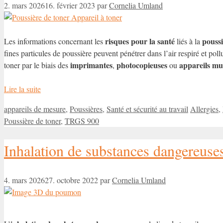
2. mars 2026
16. février 2023
par
Cornelia Umland
risques pour la santé
poussi
Les informations concernant les
liés à la
fines particules de poussière peuvent pénétrer dans l’air respiré et pollu
imprimantes
photocopieuses
appareils mul
toner par le biais des
,
ou
Lire la suite
Catégories
Étiquettes
appareils de mesure
,
Poussières
,
Santé et sécurité au travail
Allergies
,
Poussière de toner
,
TRGS 900
Inhalation de substances dangereus
4. mars 2026
27. octobre 2022
par
Cornelia Umland