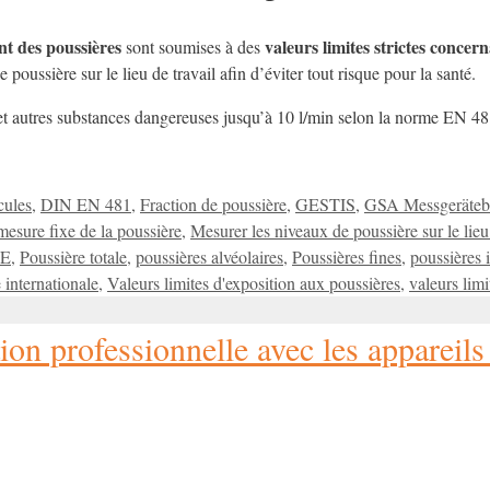
nt des poussières
valeurs limites strictes concer
sont soumises à des
 poussière sur le lieu de travail afin d’éviter tout risque pour la santé.
et autres substances dangereuses jusqu’à 10 l/min selon la norme EN 48
cules
,
DIN EN 481
,
Fraction de poussière
,
GESTIS
,
GSA Messgeräteb
mesure fixe de la poussière
,
Mesurer les niveaux de poussière sur le lieu
 E
,
Poussière totale
,
poussières alvéolaires
,
Poussières fines
,
poussières 
 internationale
,
Valeurs limites d'exposition aux poussières
,
valeurs lim
tion professionnelle avec les apparei