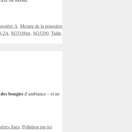
ussière A
,
Mesure de la poussière
0-2A
,
SG5100ex
,
SG5200
,
Taille
des bougies
t
d’ambiance – et ne
ières fines
,
Pollution par les