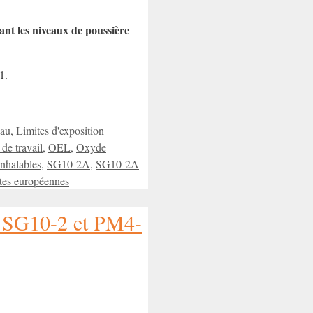
nant les niveaux de poussière
1.
au
,
Limites d'exposition
 de travail
,
OEL
,
Oxyde
inhalables
,
SG10-2A
,
SG10-2A
ites européennes
ls SG10-2 et PM4-