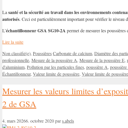
santé et la sécurité au travail dans les environnements contena
La
autorisés
. Ceci est particulièrement important pour vérifier le niveau de
échantillonneur GSA
SG10-2A
L’
permet de mesurer les poussières 
Lire la suite
Catégories
Étiquettes
Non classifié(e)
,
Poussières
Carbonate de calcium
,
Diamètre des parti
professionnelle
,
Mesure de la poussière A
,
Mesure de la poussière E
,
d'aluminium
,
Pollution par les particules fines
,
poussière A
,
poussière
Échantillonneur
,
Valeur limite de poussière
,
Valeur limite de poussière
Mesurer les valeurs limites d’exposi
2 de GSA
4. mars 2026
6. octobre 2020
par
s.abels