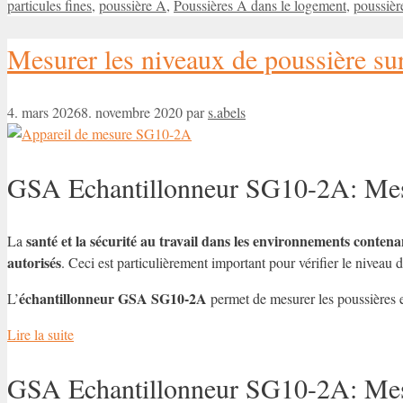
particules fines
,
poussière A
,
Poussières A dans le logement
,
poussièr
Mesurer les niveaux de poussière sur
4. mars 2026
8. novembre 2020
par
s.abels
GSA Echantillonneur SG10-2A: Mesure
santé et la sécurité au travail dans les environnements contena
La
autorisés
. Ceci est particulièrement important pour vérifier le niveau de
échantillonneur GSA
SG10-2A
L’
permet de mesurer les poussières 
Lire la suite
GSA Echantillonneur SG10-2A: Mesure