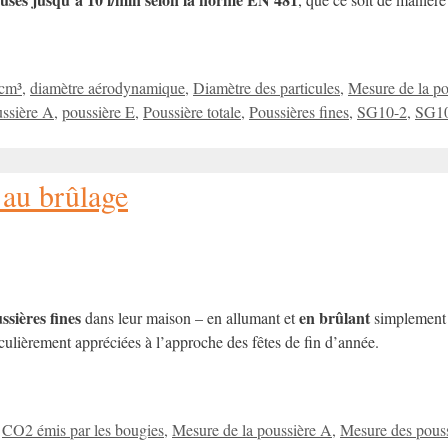
/cm³
,
diamètre aérodynamique
,
Diamètre des particules
,
Mesure de la po
ssière A
,
poussière E
,
Poussière totale
,
Poussières fines
,
SG10-2
,
SG1
e au brûlage
ssières fines
en brûlant
dans leur maison – en allumant et
simplemen
ticulièrement appréciées à l’approche des fêtes de fin d’année.
,
CO2 émis par les bougies
,
Mesure de la poussière A
,
Mesure des pouss