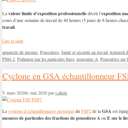
valeur limite d’exposition professionnelle
exposition max
La
décrit l’
cours d’une semaine de travail de 40 heures (5 jours de 8 heures chacu
travail
.
Lire la suite
Catégories
Étiquettes
appareils de mesure
,
Poussières
,
Santé et sécurité au travail
Appareil 
PM4-2
,
Pollution par les particules fines
,
poussière A
,
Poussières sur l
Cyclone en GSA échantillonneur FSP
5. mars 2026
6. mai 2020
par
s.abels
GSA
Le
système d’échantillonnage personnel
du
FSP2
de la
est équi
mesures de particules des fractions de poussières
A
E
sur le li
ou