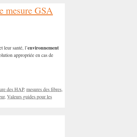
s de mesure GSA
environnement
 leur santé, l’
olution appropriée en cas de
ure des HAP
,
mesures des fibres
,
eur
,
Valeurs guides pour les