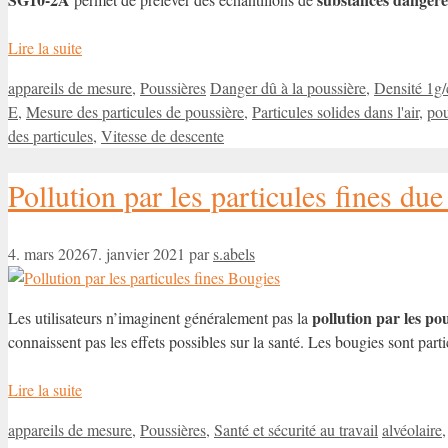
Lire la suite
Catégories
Étiquettes
appareils de mesure
,
Poussières
Danger dû à la poussière
,
Densité 1g
E
,
Mesure des particules de poussière
,
Particules solides dans l'air
,
pou
des particules
,
Vitesse de descente
Pollution par les particules fines du
4. mars 2026
7. janvier 2021
par
s.abels
pollution par les pou
Les utilisateurs n’imaginent généralement pas la
connaissent pas les effets possibles sur la santé. Les bougies sont par
Lire la suite
Catégories
Étiquettes
appareils de mesure
,
Poussières
,
Santé et sécurité au travail
alvéolaire