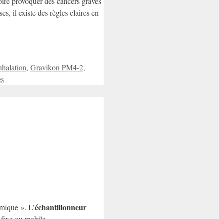
oire provoquer des cancers graves
s, il existe des règles claires en
nhalation
,
Gravikon PM4-2
,
es
échantillonneur
amique ». L’
 fixe ou mobile.