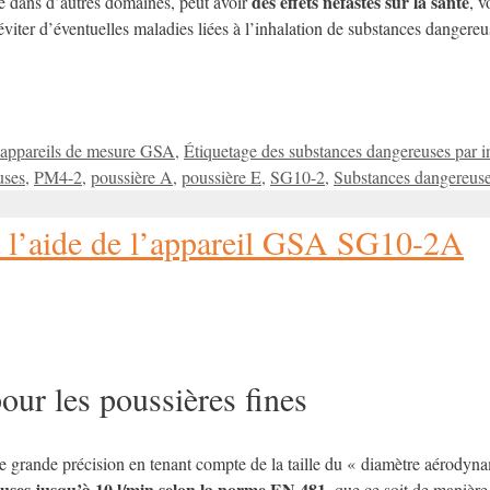
des effets néfastes sur la santé
me dans d’autres domaines, peut avoir
, v
viter d’éventuelles maladies liées à l’inhalation de substances dangereuse
Étiquettes
appareils de mesure GSA
,
Étiquetage des substances dangereuses par i
uses
,
PM4-2
,
poussière A
,
poussière E
,
SG10-2
,
Substances dangereus
à l’aide de l’appareil GSA SG10-2A
our les poussières fines
 grande précision en tenant compte de la taille du « diamètre aérodyn
uses jusqu’à 10 l/min selon la norme EN 481
, que ce soit de manière