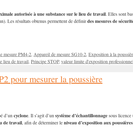
imale autorisée à une substance sur le lieu de travail
. Elles sont ba
des mesures de sécurité
n). Les résultats obtenus permettent de définir
de mesure PM4-2
,
Appareil de mesure SG10-2
,
Exposition à la poussiè
e lieu de travail
,
Principe STOP
,
valeur limite d'exposition professionne
2 pour mesurer la poussière
cyclone
système d’échantillonnage
pé d’un
. Il s’agit d’un
sous licence u
eu de travail
niveau d’exposition aux poussière
, afin de déterminer le