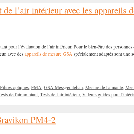
t de l’air intérieur avec les appareil
nt pour l’évaluation de l’air intérieur. Pour le bien-être des personnes et
ieur
avec des
appareils de mesure GSA
spécialement adaptés sont une s
Étiquettes
Fibres optiques
,
FMA
,
GSA Messgerätebau
,
Mesure de l'amiante
,
Mes
ests de l'air ambiant
,
Tests de l'air intérieur
,
Valeurs guides pour l'intéri
 Gravikon PM4-2