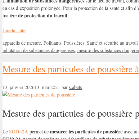
inhalation de substances dangereuses
L’
sur le lieu de travail, com
en cas d’exposition prolongée. Pour la protection de la santé et afin d’é
de protection du travail
matière
.
Lire la suite
Catégories
appareils de mesure
,
Polluants
,
Poussières
,
Santé et sécurité au travail
inhalation de substances dangereuses
,
mesure des substances dangere
Mesure des particules de poussière 
13. janvier 2026
13. mai 2021
par
s.abels
Mesure des particules de poussière
p
mesurer les particules de poussière
Le
SG10-2A
permet de
avec une
SG10-2A
substances dangere
permet de prélever des échantillons de