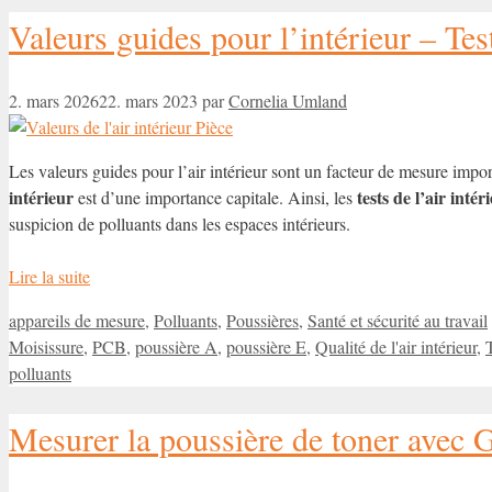
Valeurs guides pour l’intérieur – Tes
2. mars 2026
22. mars 2023
par
Cornelia Umland
Les valeurs guides pour l’air intérieur sont un facteur de mesure importa
intérieur
tests de l’air intér
est d’une importance capitale. Ainsi, les
suspicion de polluants dans les espaces intérieurs.
Lire la suite
Catégories
appareils de mesure
,
Polluants
,
Poussières
,
Santé et sécurité au travail
Moisissure
,
PCB
,
poussière A
,
poussière E
,
Qualité de l'air intérieur
,
T
polluants
Mesurer la poussière de toner avec