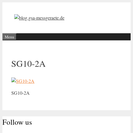
Aller
au
contenu
Menu
SG10-2A
SG10-2A
Follow us