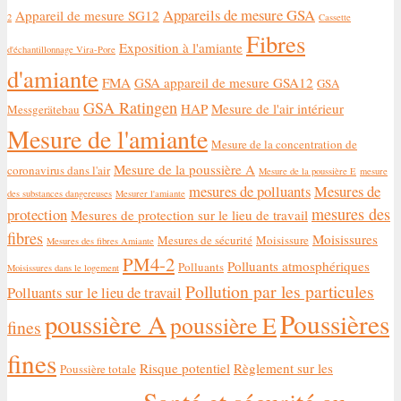
Appareils de mesure GSA
Appareil de mesure SG12
2
Cassette
Fibres
Exposition à l'amiante
d'échantillonnage Vira-Pore
d'amiante
FMA
GSA appareil de mesure GSA12
GSA
GSA Ratingen
HAP
Mesure de l'air intérieur
Messgerätebau
Mesure de l'amiante
Mesure de la concentration de
Mesure de la poussière A
coronavirus dans l'air
Mesure de la poussière E
mesure
mesures de polluants
Mesures de
des substances dangereuses
Mesurer l'amiante
mesures des
protection
Mesures de protection sur le lieu de travail
fibres
Moisissures
Mesures de sécurité
Moisissure
Mesures des fibres Amiante
PM4-2
Polluants atmosphériques
Polluants
Moisissures dans le logement
Pollution par les particules
Polluants sur le lieu de travail
Poussières
poussière A
poussière E
fines
fines
Risque potentiel
Règlement sur les
Poussière totale