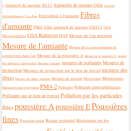
Appareils de mesure GSA
Appareil de mesure SG12
2
Cassette
Fibres
Exposition à l'amiante
d'échantillonnage Vira-Pore
d'amiante
FMA
GSA appareil de mesure GSA12
GSA
GSA Ratingen
HAP
Mesure de l'air intérieur
Messgerätebau
Mesure de l'amiante
Mesure de la concentration de
Mesure de la poussière A
coronavirus dans l'air
Mesure de la poussière E
mesure
mesures de polluants
Mesures de
des substances dangereuses
Mesurer l'amiante
mesures des
protection
Mesures de protection sur le lieu de travail
fibres
Moisissures
Mesures de sécurité
Moisissure
Mesures des fibres Amiante
PM4-2
Polluants atmosphériques
Polluants
Moisissures dans le logement
Pollution par les particules
Polluants sur le lieu de travail
Poussières
poussière A
poussière E
fines
fines
Risque potentiel
Règlement sur les
Poussière totale