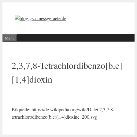
Aller
au
contenu
Menu
2,3,7,8-Tetrachlordibenzo[b,e]
[1,4]dioxin
Bilquelle: https://de.wikipedia.org/wiki/Datei:2,3,7,8-
tetrachlorodibenzo(b,e)(1,4)dioxine_200.svg