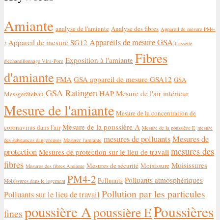
Amiante
analyse de l'amiante
Analyse des fibres
Appareil de mesure PM4-
Appareils de mesure GSA
Appareil de mesure SG12
2
Cassette
Fibres
Exposition à l'amiante
d'échantillonnage Vira-Pore
d'amiante
FMA
GSA appareil de mesure GSA12
GSA
GSA Ratingen
HAP
Mesure de l'air intérieur
Messgerätebau
Mesure de l'amiante
Mesure de la concentration de
Mesure de la poussière A
coronavirus dans l'air
Mesure de la poussière E
mesure
mesures de polluants
Mesures de
des substances dangereuses
Mesurer l'amiante
mesures des
protection
Mesures de protection sur le lieu de travail
fibres
Moisissures
Mesures de sécurité
Moisissure
Mesures des fibres Amiante
PM4-2
Polluants atmosphériques
Polluants
Moisissures dans le logement
Pollution par les particules
Polluants sur le lieu de travail
Poussières
poussière A
poussière E
fines