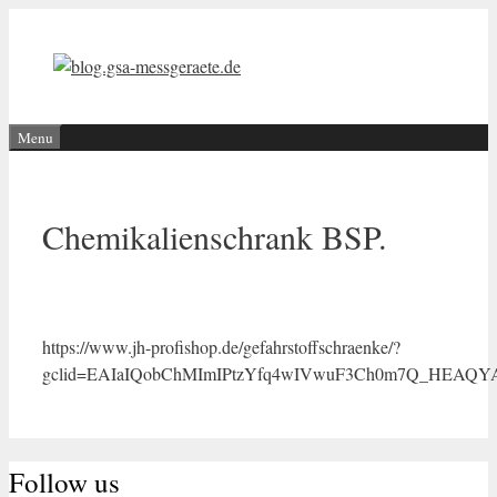
Aller
au
contenu
Menu
Chemikalienschrank BSP.
https://www.jh-profishop.de/gefahrstoffschraenke/?
gclid=EAIaIQobChMImIPtzYfq4wIVwuF3Ch0m7Q_HEAQYAy
Follow us