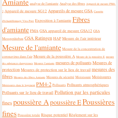
Amiante
analyse de l'amiante
Analyse des fibres
Appareil de mesure PM4-
Appareils de mesure GSA
Appareil de mesure SG12
2
Cassette
Fibres
Exposition à l'amiante
d'échantillonnage Vira-Pore
d'amiante
FMA
GSA appareil de mesure GSA12
GSA
GSA Ratingen
HAP
Mesure de l'air intérieur
Messgerätebau
Mesure de l'amiante
Mesure de la concentration de
Mesure de la poussière A
coronavirus dans l'air
Mesure de la poussière E
mesure
mesures de polluants
Mesures de
des substances dangereuses
Mesurer l'amiante
mesures des
protection
Mesures de protection sur le lieu de travail
fibres
Moisissures
Mesures de sécurité
Moisissure
Mesures des fibres Amiante
PM4-2
Polluants atmosphériques
Polluants
Moisissures dans le logement
Pollution par les particules
Polluants sur le lieu de travail
Poussières
poussière A
poussière E
fines
fines
Risque potentiel
Règlement sur les
Poussière totale