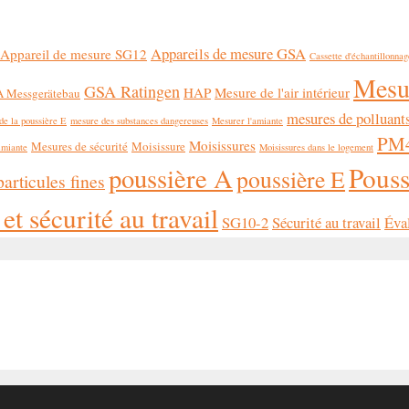
Appareils de mesure GSA
Appareil de mesure SG12
Cassette d'échantillonna
Mesur
GSA Ratingen
HAP
Mesure de l'air intérieur
 Messgerätebau
mesures de polluant
de la poussière E
mesure des substances dangereuses
Mesurer l'amiante
PM4
Moisissures
Mesures de sécurité
Moisissure
Amiante
Moisissures dans le logement
Pouss
poussière A
poussière E
particules fines
et sécurité au travail
SG10-2
Sécurité au travail
Éval