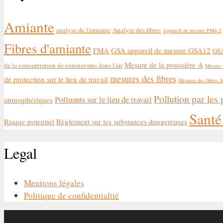
Amiante
analyse de l'amiante
Analyse des fibres
Appareil de mesure PM4-2
Fibres d'amiante
FMA
GSA appareil de mesure GSA12
GSA
Mesure de la poussière A
de la concentration de coronavirus dans l'air
Mesure 
mesures des fibres
de protection sur le lieu de travail
Mesures des fibres 
Pollution par les 
Polluants sur le lieu de travail
atmosphériques
Santé 
Risque potentiel
Règlement sur les substances dangereuses
Legal
Mentions légales
Politique de confidentialité