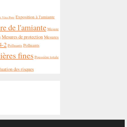
Exposition à l'amiante
ge Vira-Pore
e de l'amiante
Mesure
s
Mesures de protection
Mesures
-2
Polluants
Polluants
ières fines
Poussière totale
uation des risques