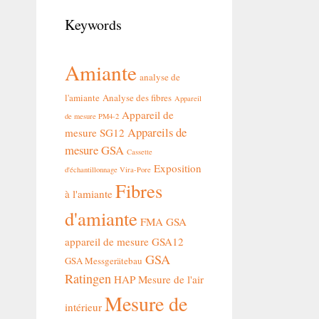
Keywords
Amiante
analyse de
l'amiante
Analyse des fibres
Appareil
Appareil de
de mesure PM4-2
Appareils de
mesure SG12
mesure GSA
Cassette
Exposition
d'échantillonnage Vira-Pore
Fibres
à l'amiante
d'amiante
FMA
GSA
appareil de mesure GSA12
GSA
GSA Messgerätebau
Ratingen
HAP
Mesure de l'air
Mesure de
intérieur