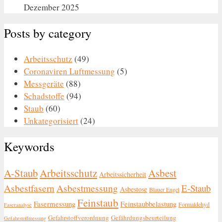
Dezember 2025
Posts by category
Arbeitsschutz
(49)
Coronaviren Luftmessung
(5)
Messgeräte
(88)
Schadstoffe
(94)
Staub
(60)
Unkategorisiert
(24)
Keywords
A-Staub
Arbeitsschutz
Asbest
Arbeitssicherheit
Asbestfasern
Asbestmessung
E-Staub
Asbestose
Blauer Engel
Feinstaub
Fasermessung
Feinstaubbelastung
Formaldehyd
Faseranalyse
Gefahrstoffverordnung
Gefährdungsbeurteilung
Gefahrstoffmessung