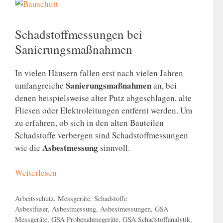
Schadstoffmessungen bei
Sanierungsmaßnahmen
In vielen Häusern fallen erst nach vielen Jahren
Sanierungsmaßnahmen
umfangreiche
an, bei
denen beispielsweise alter Putz abgeschlagen, alte
Fliesen oder Elektroleitungen entfernt werden. Um
zu erfahren, ob sich in den alten Bauteilen
Schadstoffe verbergen sind Schadstoffmessungen
Asbestmessung
wie die
sinnvoll.
Weiterlesen
Kategorien
Arbeitsschutz
,
Messgeräte
,
Schadstoffe
Schlagwörter
Asbestfaser
,
Asbestmessung
,
Asbestmessungen
,
GSA
Messgeräte
,
GSA Probenahmegeräte
,
GSA Schadstoffanalytik
,