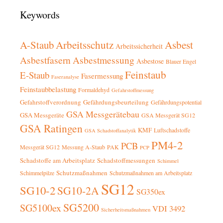
Keywords
A-Staub
Arbeitsschutz
Asbest
Arbeitssicherheit
Asbestfasern
Asbestmessung
Asbestose
Blauer Engel
Feinstaub
E-Staub
Fasermessung
Faseranalyse
Feinstaubbelastung
Formaldehyd
Gefahrstoffmessung
Gefahrstoffverordnung
Gefährdungsbeurteilung
Gefährdungspotential
GSA Messgerätebau
GSA Messgeräte
GSA Messgerät SG12
GSA Ratingen
KMF
Luftschadstoffe
GSA Schadstoffanalytik
PM4-2
PCB
Messgerät SG12
Messung A-Staub
PAK
PCP
Schadstoffe am Arbeitsplatz
Schadstoffmessungen
Schimmel
Schutzmaßnahmen
Schimmelpilze
Schutzmaßnahmen am Arbeitsplatz
SG12
SG10-2
SG10-2A
SG350ex
SG5200
SG5100ex
VDI 3492
Sicherheitsmaßnahmen