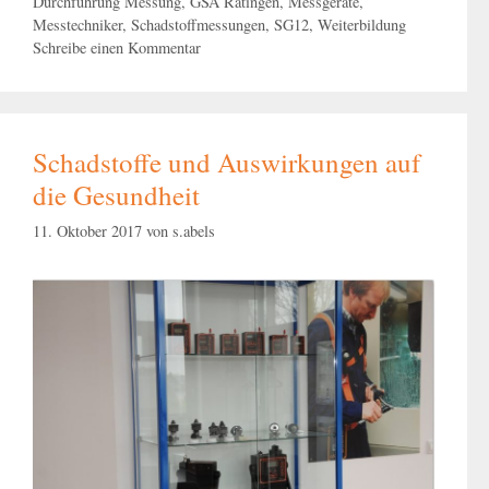
Durchführung Messung
,
GSA Ratingen
,
Messgeräte
,
Messtechniker
,
Schadstoffmessungen
,
SG12
,
Weiterbildung
Schreibe einen Kommentar
Schadstoffe und Auswirkungen auf
die Gesundheit
11. Oktober 2017
von
s.abels