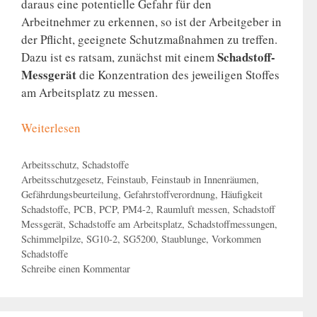
daraus eine potentielle Gefahr für den
Arbeitnehmer zu erkennen, so ist der Arbeitgeber in
der Pflicht, geeignete Schutzmaßnahmen zu treffen.
Schadstoff-
Dazu ist es ratsam, zunächst mit einem
Messgerät
die Konzentration des jeweiligen Stoffes
am Arbeitsplatz zu messen.
Weiterlesen
Kategorien
Arbeitsschutz
,
Schadstoffe
Schlagwörter
Arbeitsschutzgesetz
,
Feinstaub
,
Feinstaub in Innenräumen
,
Gefährdungsbeurteilung
,
Gefahrstoffverordnung
,
Häufigkeit
Schadstoffe
,
PCB
,
PCP
,
PM4-2
,
Raumluft messen
,
Schadstoff
Messgerät
,
Schadstoffe am Arbeitsplatz
,
Schadstoffmessungen
,
Schimmelpilze
,
SG10-2
,
SG5200
,
Staublunge
,
Vorkommen
Schadstoffe
Schreibe einen Kommentar