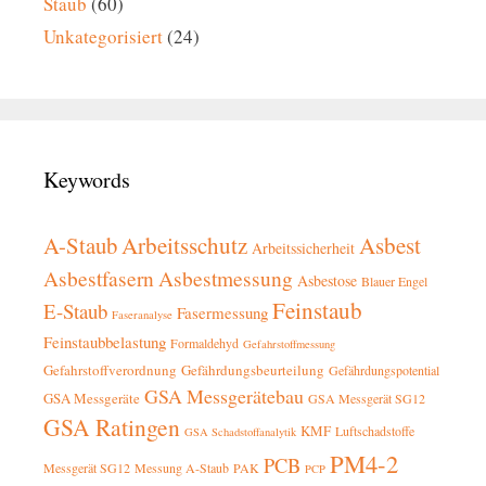
Staub
(60)
Unkategorisiert
(24)
Keywords
A-Staub
Arbeitsschutz
Asbest
Arbeitssicherheit
Asbestfasern
Asbestmessung
Asbestose
Blauer Engel
Feinstaub
E-Staub
Fasermessung
Faseranalyse
Feinstaubbelastung
Formaldehyd
Gefahrstoffmessung
Gefahrstoffverordnung
Gefährdungsbeurteilung
Gefährdungspotential
GSA Messgerätebau
GSA Messgeräte
GSA Messgerät SG12
GSA Ratingen
KMF
Luftschadstoffe
GSA Schadstoffanalytik
PM4-2
PCB
Messgerät SG12
Messung A-Staub
PAK
PCP