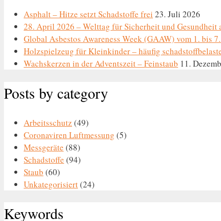
Asphalt – Hitze setzt Schadstoffe frei
23. Juli 2026
28. April 2026 – Welttag für Sicherheit und Gesundheit 
Global Asbestos Awareness Week (GAAW) vom 1. bis 7.
Holzspielzeug für Kleinkinder – häufig schadstoffbelast
Wachskerzen in der Adventszeit – Feinstaub
11. Dezemb
Posts by category
Arbeitsschutz
(49)
Coronaviren Luftmessung
(5)
Messgeräte
(88)
Schadstoffe
(94)
Staub
(60)
Unkategorisiert
(24)
Keywords