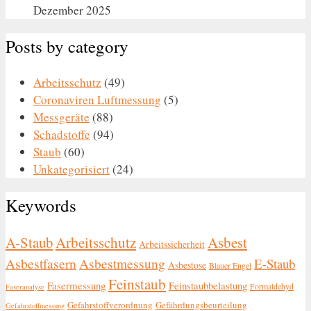
Dezember 2025
Posts by category
Arbeitsschutz
(49)
Coronaviren Luftmessung
(5)
Messgeräte
(88)
Schadstoffe
(94)
Staub
(60)
Unkategorisiert
(24)
Keywords
A-Staub
Arbeitsschutz
Asbest
Arbeitssicherheit
Asbestfasern
Asbestmessung
E-Staub
Asbestose
Blauer Engel
Feinstaub
Fasermessung
Feinstaubbelastung
Formaldehyd
Faseranalyse
Gefahrstoffverordnung
Gefährdungsbeurteilung
Gefahrstoffmessung