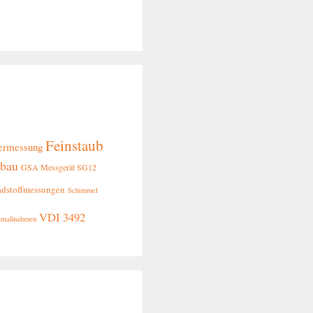
Feinstaub
ermessung
ebau
GSA Messgerät SG12
adstoffmessungen
Schimmel
VDI 3492
tsmaßnahmen