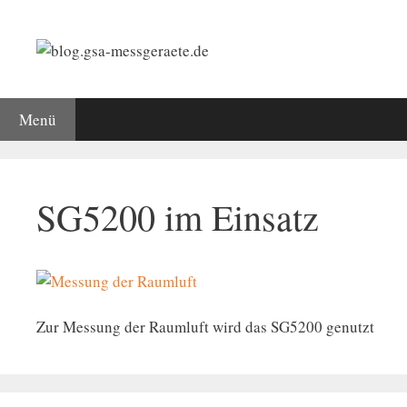
Zum
Inhalt
springen
Menü
Startseite
Schadstoffmessung und Schadstoffanalytik
Wir
SG5200 im Einsatz
Zur Messung der Raumluft wird das SG5200 genutzt