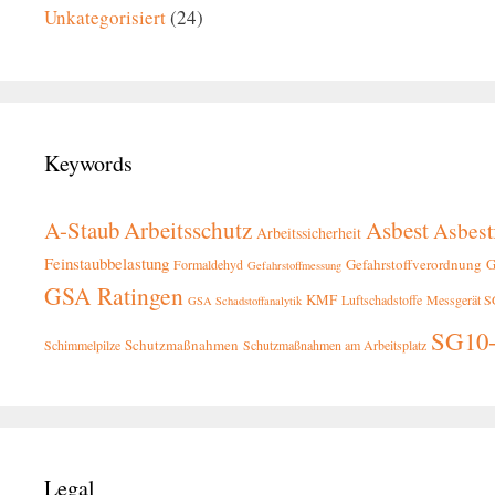
Unkategorisiert
(24)
Keywords
A-Staub
Arbeitsschutz
Asbest
Asbest
Arbeitssicherheit
Feinstaubbelastung
Gefahrstoffverordnung
G
Formaldehyd
Gefahrstoffmessung
GSA Ratingen
KMF
Luftschadstoffe
Messgerät 
GSA Schadstoffanalytik
SG10
Schutzmaßnahmen
Schimmelpilze
Schutzmaßnahmen am Arbeitsplatz
Legal