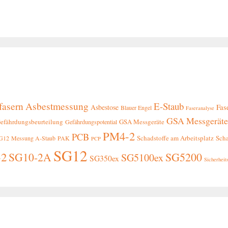
fasern
Asbestmessung
E-Staub
Fas
Asbestose
Blauer Engel
Faseranalyse
GSA Messgerät
efährdungsbeurteilung
GSA Messgeräte
Gefährdungspotential
PM4-2
PCB
Schadstoffe am Arbeitsplatz
Sch
SG12
Messung A-Staub
PAK
PCP
SG12
-2
SG10-2A
SG5200
SG5100ex
SG350ex
Sicherhei