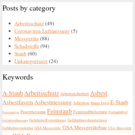
Posts by category
Arbeitsschutz
(49)
Coronaviren Luftmessung
(5)
Messgeräte
(88)
Schadstoffe
(94)
Staub
(60)
Unkategorisiert
(24)
Keywords
A-Staub
Arbeitsschutz
Asbest
Arbeitssicherheit
Asbestfasern
Asbestmessung
E-Staub
Asbestose
Blauer Engel
Feinstaub
Fasermessung
Feinstaubbelastung
Formaldehyd
Faseranalyse
Gefahrstoffverordnung
Gefährdungsbeurteilung
Gefahrstoffmessung
GSA Messgerätebau
GSA Messgeräte
Gefährdungspotential
GSA Messgerät