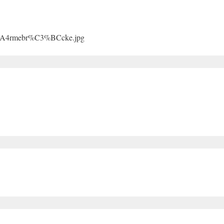
C3%A4rmebr%C3%BCcke.jpg