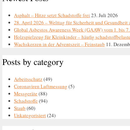
Asphalt – Hitze setzt Schadstoffe frei
23. Juli 2026
28. April 2026 – Welttag für Sicherheit und Gesundheit 
Global Asbestos Awareness Week (GAAW) vom 1. bis 7.
Holzspielzeug für Kleinkinder – häufig schadstoffbelast
Wachskerzen in der Adventszeit – Feinstaub
11. Dezemb
Posts by category
Arbeitsschutz
(49)
Coronaviren Luftmessung
(5)
Messgeräte
(88)
Schadstoffe
(94)
Staub
(60)
Unkategorisiert
(24)