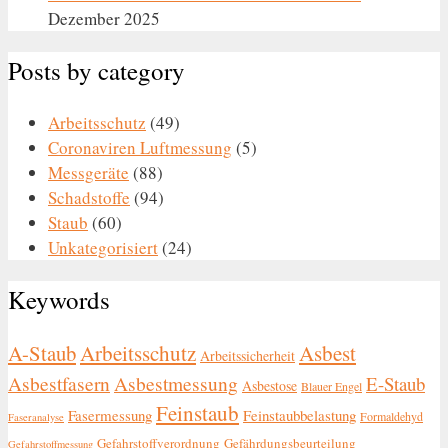
Dezember 2025
Posts by category
Arbeitsschutz
(49)
Coronaviren Luftmessung
(5)
Messgeräte
(88)
Schadstoffe
(94)
Staub
(60)
Unkategorisiert
(24)
Keywords
A-Staub
Arbeitsschutz
Asbest
Arbeitssicherheit
Asbestfasern
Asbestmessung
E-Staub
Asbestose
Blauer Engel
Feinstaub
Fasermessung
Feinstaubbelastung
Formaldehyd
Faseranalyse
Gefahrstoffverordnung
Gefährdungsbeurteilung
Gefahrstoffmessung