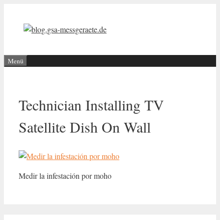
Zum
Inhalt
springen
Menü
Technician Installing TV
Satellite Dish On Wall
Medir la infestación por moho