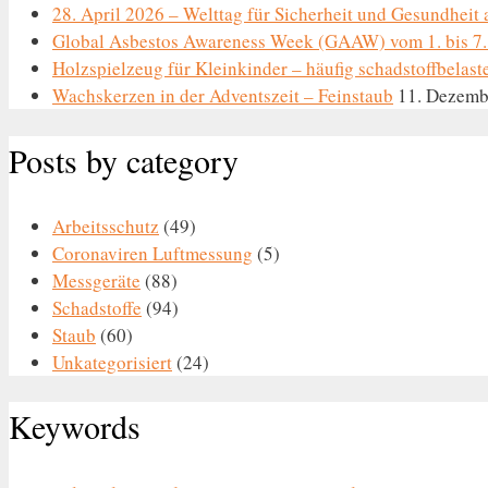
28. April 2026 – Welttag für Sicherheit und Gesundheit 
Global Asbestos Awareness Week (GAAW) vom 1. bis 7.
Holzspielzeug für Kleinkinder – häufig schadstoffbelast
Wachskerzen in der Adventszeit – Feinstaub
11. Dezemb
Posts by category
Arbeitsschutz
(49)
Coronaviren Luftmessung
(5)
Messgeräte
(88)
Schadstoffe
(94)
Staub
(60)
Unkategorisiert
(24)
Keywords