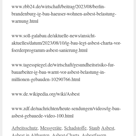
www.rbb24.de/wirtschaft/beitrag/2023/08/berlin-
brandenburg-ig-bau-haeuser-wohnen-asbest-belastung-
warnung.html
www.soll-galabau.de/aktuelle-news/ansicht-
aktuelles/datum/2023/08/10/ig-bau-legt-asbest-charta-vor-
foerderprogramm-asbest-sanierung.html
www.tagesspiegel.de/wirtschaft/gesundheitsrisiko-fur-
bauarbeiter-ig-bau-warnt-vor-asbest-belastung-in-
millionen-gebauden-10290766.html
www.de.wikipedia.org/wiki/Asbest
www.zdf.de/nachrichten/heute-sendungen/videos/ig-bau-
asbest-gebauede-video-100.html
Kategorien
Schlagwörter
Arbeitsschutz
,
Messgeräte
,
Schadstoffe
,
Staub
Asbest
,
Asbest in Altbauten
,
Asbest-Charta
,
Asbestfasern
,