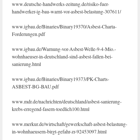
www.deutsche-handwerks-zeitung.de/risiko-fuer-
handwerker-ig-bau-warnt-vor-asbest-belastung-307611/
www.igbau.de/Binaries/Binary19370/Asbest-Charta-
Forderungen.pdf
www.igbau.de/Warnung-vor-Asbest-Welle-9-4-Mio.-
wohnhaeuser-in-deutschland-sind-asbest-fallen-bei-
sanierung.html
www.igbau.de/Binaries/Binary19373/PK-Charts-
ASBEST-BG-BAU.pdf
www.mdr.de/nachrichten/deutschland/asbest-sanierung-
krebs-erregend-fasern-toedlich100.html
www.merkur.de/wirtschaft/gewerkschaft-asbest-belastung-
in-wohnhaeusern-birgt-gefahr-zr-92453097.html