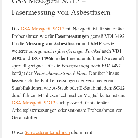
GSA Messgerät SG12 –
Fasermessung von Asbestfasern
Das
GSA Messgerät SG12
mit Netzgerät ist für stationäre
Fasermessungen
Probenahmen wie für
gemäß VDI 3492
Messung
Asbestfasern
KMF
für die
von
und
sowie
VDI
weiterer
anorganischer faserförmiger Partikel
nach
3492
ISO 14966
und
in der Innenraumluft und Außenluft
speziell geeignet. Für die
Fasermessung nach VDI 3492
beträgt der
Nennvolumenstrom
8 l/min
. Darüber hinaus
lassen sich die Partikelmessungen der verschiedenen
SG12
Staubfraktionen wie A-Staub oder E-Staub mit dem
durchführen. Mit diesen technischen Möglichkeiten ist das
GSA Messgerät SG12
auch passend für stationäre
Arbeitsplatzmessungen oder stationäre Probenahmen von
Gefahrstoffen.
Unser
Schwesterunternehmen
übernimmt