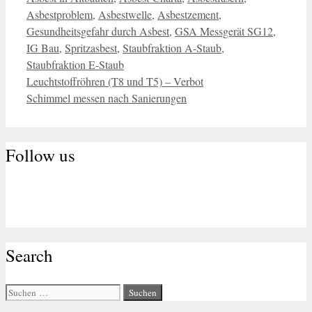
Asbestproblem
,
Asbestwelle
,
Asbestzement
,
Gesundheitsgefahr durch Asbest
,
GSA Messgerät SG12
,
IG Bau
,
Spritzasbest
,
Staubfraktion A-Staub
,
Staubfraktion E-Staub
Leuchtstoffröhren (T8 und T5) – Verbot
Schimmel messen nach Sanierungen
Follow us
Search
Suche
nach: