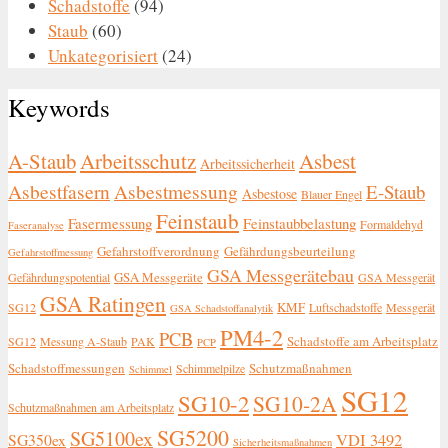
Schadstoffe
(94)
Staub
(60)
Unkategorisiert
(24)
Keywords
A-Staub
Arbeitsschutz
Asbest
Arbeitssicherheit
Asbestfasern
Asbestmessung
E-Staub
Asbestose
Blauer Engel
Feinstaub
Fasermessung
Feinstaubbelastung
Formaldehyd
Faseranalyse
Gefahrstoffverordnung
Gefährdungsbeurteilung
Gefahrstoffmessung
GSA Messgerätebau
GSA Messgeräte
Gefährdungspotential
GSA Messgerät
GSA Ratingen
KMF
SG12
Luftschadstoffe
Messgerät
GSA Schadstoffanalytik
PM4-2
PCB
Schadstoffe am Arbeitsplatz
SG12
Messung A-Staub
PAK
PCP
Schadstoffmessungen
Schutzmaßnahmen
Schimmelpilze
Schimmel
SG12
SG10-2
SG10-2A
Schutzmaßnahmen am Arbeitsplatz
SG5200
SG5100ex
SG350ex
VDI 3492
Sicherheitsmaßnahmen