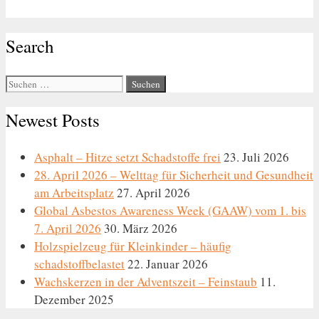
Search
Suche
nach:
Newest Posts
Asphalt – Hitze setzt Schadstoffe frei
23. Juli 2026
28. April 2026 – Welttag für Sicherheit und Gesundheit
am Arbeitsplatz
27. April 2026
Global Asbestos Awareness Week (GAAW) vom 1. bis
7. April 2026
30. März 2026
Holzspielzeug für Kleinkinder – häufig
schadstoffbelastet
22. Januar 2026
Wachskerzen in der Adventszeit – Feinstaub
11.
Dezember 2025