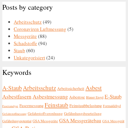
Posts by category
Arbeitsschutz
(49)
Coronaviren Luftmessung
(5)
Messgeräte
(88)
Schadstoffe
(94)
Staub
(60)
Unkategorisiert
(24)
Keywords
A-Staub
Arbeitsschutz
Asbest
Arbeitssicherheit
Asbestfasern
Asbestmessung
E-Staub
Asbestose
Blauer Engel
Feinstaub
Fasermessung
Feinstaubbelastung
Formaldehyd
Faseranalyse
Gefahrstoffverordnung
Gefährdungsbeurteilung
Gefahrstoffmessung
GSA Messgerätebau
GSA Messgeräte
Gefährdungspotential
GSA Messgerät