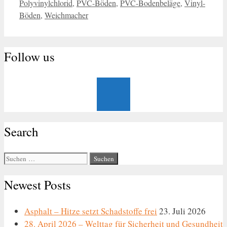
Polyvinylchlorid
,
PVC-Böden
,
PVC-Bodenbeläge
,
Vinyl-
Böden
,
Weichmacher
Follow us
Search
Suche
nach:
Newest Posts
Asphalt – Hitze setzt Schadstoffe frei
23. Juli 2026
28. April 2026 – Welttag für Sicherheit und Gesundheit