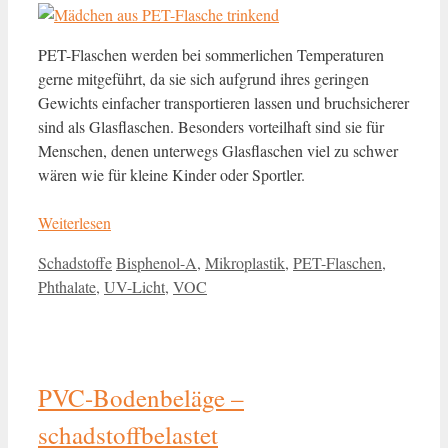
PET-Flaschen werden bei sommerlichen Temperaturen
gerne mitgeführt, da sie sich aufgrund ihres geringen
Gewichts einfacher transportieren lassen und bruchsicherer
sind als Glasflaschen. Besonders vorteilhaft sind sie für
Menschen, denen unterwegs Glasflaschen viel zu schwer
wären wie für kleine Kinder oder Sportler.
Weiterlesen
Kategorien
Schlagwörter
Schadstoffe
Bisphenol-A
,
Mikroplastik
,
PET-Flaschen
,
Phthalate
,
UV-Licht
,
VOC
PVC-Bodenbeläge –
schadstoffbelastet