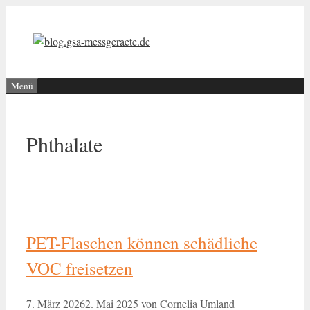
Zum
Inhalt
springen
Menü
Phthalate
PET-Flaschen können schädliche
VOC freisetzen
7. März 2026
2. Mai 2025
von
Cornelia Umland