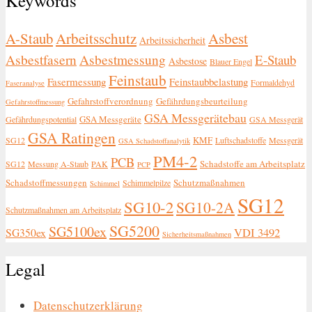
Keywords
A-Staub
Arbeitsschutz
Asbest
Arbeitssicherheit
Asbestfasern
Asbestmessung
E-Staub
Asbestose
Blauer Engel
Feinstaub
Fasermessung
Feinstaubbelastung
Formaldehyd
Faseranalyse
Gefahrstoffverordnung
Gefährdungsbeurteilung
Gefahrstoffmessung
GSA Messgerätebau
GSA Messgeräte
Gefährdungspotential
GSA Messgerät
GSA Ratingen
KMF
SG12
Luftschadstoffe
Messgerät
GSA Schadstoffanalytik
PM4-2
PCB
Schadstoffe am Arbeitsplatz
SG12
Messung A-Staub
PAK
PCP
Schadstoffmessungen
Schutzmaßnahmen
Schimmelpilze
Schimmel
SG12
SG10-2
SG10-2A
Schutzmaßnahmen am Arbeitsplatz
SG5200
SG5100ex
SG350ex
VDI 3492
Sicherheitsmaßnahmen
Legal
Datenschutzerklärung