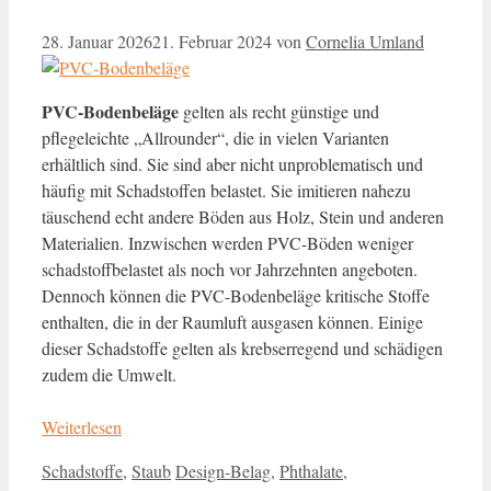
28. Januar 2026
21. Februar 2024
von
Cornelia Umland
PVC-Bodenbeläge
gelten als recht günstige und
pflegeleichte „Allrounder“, die in vielen Varianten
erhältlich sind. Sie sind aber nicht unproblematisch und
häufig mit Schadstoffen belastet. Sie imitieren nahezu
täuschend echt andere Böden aus Holz, Stein und anderen
Materialien. Inzwischen werden PVC-Böden weniger
schadstoffbelastet
als noch vor Jahrzehnten angeboten.
Dennoch können die PVC-Bodenbeläge kritische Stoffe
enthalten, die in der Raumluft ausgasen können. Einige
dieser Schadstoffe gelten als krebserregend und schädigen
zudem die Umwelt.
Weiterlesen
Kategorien
Schlagwörter
Schadstoffe
,
Staub
Design-Belag
,
Phthalate
,