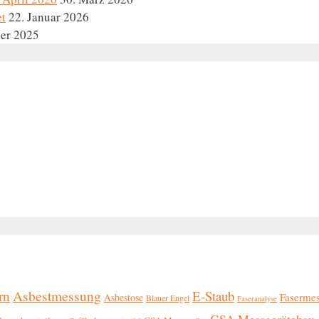
et
22. Januar 2026
er 2025
rn
Asbestmessung
E-Staub
Faserme
Asbestose
Blauer Engel
Faseranalyse