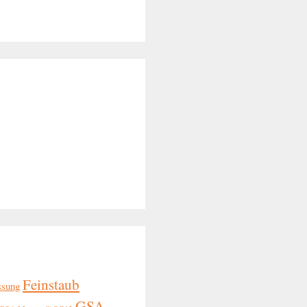
Feinstaub
ssung
GSA