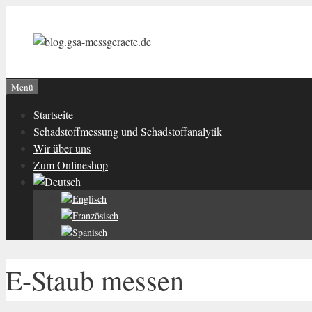
Zum
Inhalt
springen
Menü
Startseite
Schadstoffmessung und Schadstoffanalytik
Wir über uns
Zum Onlineshop
E-Staub messen