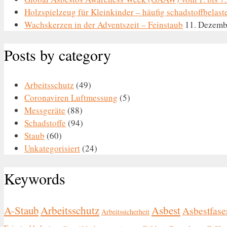
Holzspielzeug für Kleinkinder – häufig schadstoffbelast
Wachskerzen in der Adventszeit – Feinstaub
11. Dezemb
Posts by category
Arbeitsschutz
(49)
Coronaviren Luftmessung
(5)
Messgeräte
(88)
Schadstoffe
(94)
Staub
(60)
Unkategorisiert
(24)
Keywords
A-Staub
Arbeitsschutz
Asbest
Asbestfase
Arbeitssicherheit