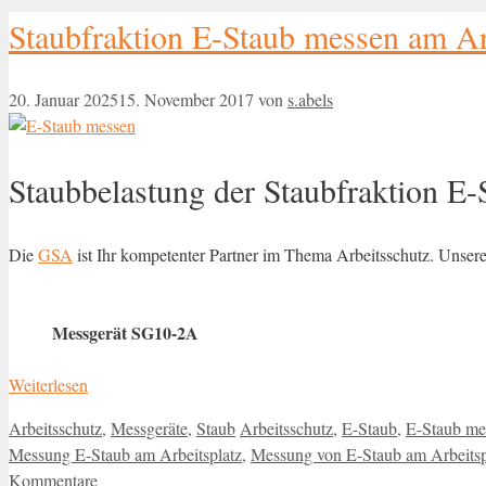
Staubfraktion E-Staub messen am Ar
20. Januar 2025
15. November 2017
von
s.abels
Staubbelastung der Staubfraktion 
Die
GSA
ist Ihr kompetenter Partner im Thema Arbeitsschutz. Unser
Messgerät SG10-2A
Weiterlesen
Kategorien
Schlagwörter
Arbeitsschutz
,
Messgeräte
,
Staub
Arbeitsschutz
,
E-Staub
,
E-Staub me
Messung E-Staub am Arbeitsplatz
,
Messung von E-Staub am Arbeitsp
Kommentare