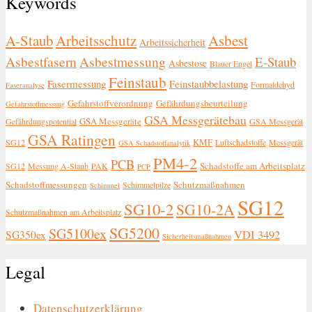
Keywords
A-Staub
Arbeitsschutz
Asbest
Arbeitssicherheit
Asbestfasern
Asbestmessung
E-Staub
Asbestose
Blauer Engel
Feinstaub
Fasermessung
Feinstaubbelastung
Formaldehyd
Faseranalyse
Gefahrstoffverordnung
Gefährdungsbeurteilung
Gefahrstoffmessung
GSA Messgerätebau
GSA Messgeräte
Gefährdungspotential
GSA Messgerät
GSA Ratingen
KMF
SG12
Luftschadstoffe
Messgerät
GSA Schadstoffanalytik
PM4-2
PCB
Schadstoffe am Arbeitsplatz
SG12
Messung A-Staub
PAK
PCP
Schadstoffmessungen
Schutzmaßnahmen
Schimmelpilze
Schimmel
SG12
SG10-2
SG10-2A
Schutzmaßnahmen am Arbeitsplatz
SG5200
SG5100ex
SG350ex
VDI 3492
Sicherheitsmaßnahmen
Legal
Datenschutzerklärung