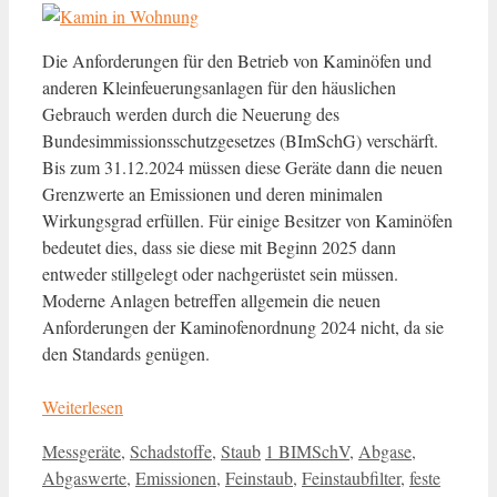
Die Anforderungen für den Betrieb von Kaminöfen und
anderen Kleinfeuerungsanlagen für den häuslichen
Gebrauch werden durch die Neuerung des
Bundesimmissionsschutzgesetzes (BImSchG) verschärft.
Bis zum 31.12.2024 müssen diese Geräte dann die neuen
Grenzwerte an Emissionen und deren minimalen
Wirkungsgrad erfüllen. Für einige Besitzer von Kaminöfen
bedeutet dies, dass sie diese mit Beginn 2025 dann
entweder stillgelegt oder nachgerüstet sein müssen.
Moderne Anlagen betreffen allgemein die neuen
Anforderungen der Kaminofenordnung 2024 nicht, da sie
den Standards genügen.
Weiterlesen
Kategorien
Schlagwörter
Messgeräte
,
Schadstoffe
,
Staub
1 BIMSchV
,
Abgase
,
Abgaswerte
,
Emissionen
,
Feinstaub
,
Feinstaubfilter
,
feste