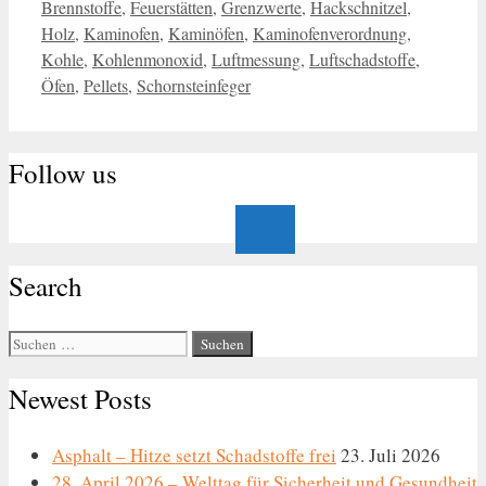
Brennstoffe
,
Feuerstätten
,
Grenzwerte
,
Hackschnitzel
,
Holz
,
Kaminofen
,
Kaminöfen
,
Kaminofenverordnung
,
Kohle
,
Kohlenmonoxid
,
Luftmessung
,
Luftschadstoffe
,
Öfen
,
Pellets
,
Schornsteinfeger
Follow us
Search
Suche
nach:
Newest Posts
Asphalt – Hitze setzt Schadstoffe frei
23. Juli 2026
28. April 2026 – Welttag für Sicherheit und Gesundheit