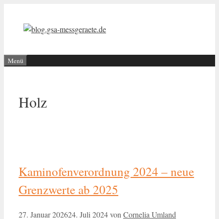
Zum
Inhalt
springen
Menü
Holz
Kaminofenverordnung 2024 – neue
Grenzwerte ab 2025
27. Januar 2026
24. Juli 2024
von
Cornelia Umland