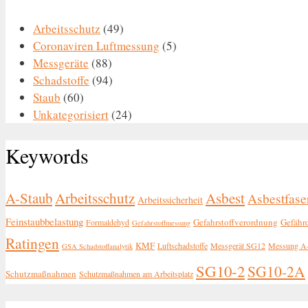
Arbeitsschutz
(49)
Coronaviren Luftmessung
(5)
Messgeräte
(88)
Schadstoffe
(94)
Staub
(60)
Unkategorisiert
(24)
Keywords
A-Staub
Arbeitsschutz
Asbest
Asbestfase
Arbeitssicherheit
Feinstaubbelastung
Gefahrstoffverordnung
Gefähr
Formaldehyd
Gefahrstoffmessung
Ratingen
KMF
Luftschadstoffe
Messgerät SG12
Messung A-
GSA Schadstoffanalytik
SG10-2
SG10-2A
Schutzmaßnahmen
Schutzmaßnahmen am Arbeitsplatz