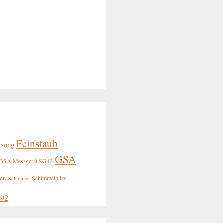
Feinstaub
ssung
GSA
GSA Messgerät SG12
gen
Schimmelpilze
Schimmel
492