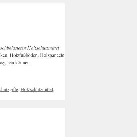
ochbelasteten Holzschutzmittel
lken, Holzfußböden, Holzpaneele
ausgasen können.
hutzgifte
,
Holzschutzmittel
,