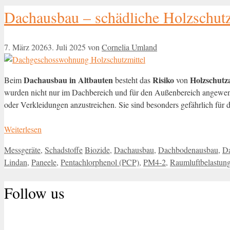
Dachausbau – schädliche Holzschutz
7. März 2026
3. Juli 2025
von
Cornelia Umland
Dachausbau in Altbauten
Risiko
Holzschutza
Beim
besteht das
von
wurden nicht nur im Dachbereich und für den Außenbereich angewen
oder Verkleidungen anzustreichen. Sie sind besonders gefährlich für
Weiterlesen
Kategorien
Schlagwörter
Messgeräte
,
Schadstoffe
Biozide
,
Dachausbau
,
Dachbodenausbau
,
Da
Lindan
,
Paneele
,
Pentachlorphenol (PCP)
,
PM4-2
,
Raumluftbelastun
Follow us