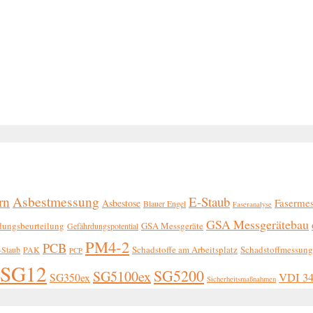
rn
Asbestmessung
E-Staub
Faserme
Asbestose
Blauer Engel
Faseranalyse
GSA Messgerätebau
dungsbeurteilung
GSA Messgeräte
Gefährdungspotential
PM4-2
PCB
Schadstoffe am Arbeitsplatz
Schadstoffmessun
Staub
PAK
PCP
SG12
SG5200
SG5100ex
SG350ex
VDI 3
Sicherheitsmaßnahmen