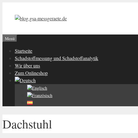
Zum
Inhalt
springen
Menü
Startseite
Schadstoffmessung und Schadstoffanalytik
Wir über uns
Zum Onlineshop
Dachstuhl