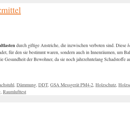
mittel
ltlasten
durch giftige Anstriche, die inzwischen verboten sind. Diese
h
det, für den sie bestimmt waren, sondern auch in Innenräumen, um Ba
 die Gesundheit der Bewohner, da sie noch jahrzehntelang Schadstoffe 
chstuhl
,
Dämmung
,
DDT
,
GSA Messgerät PM4-2
,
Holzschutz
,
Holzsc
g
,
Raumlufttest