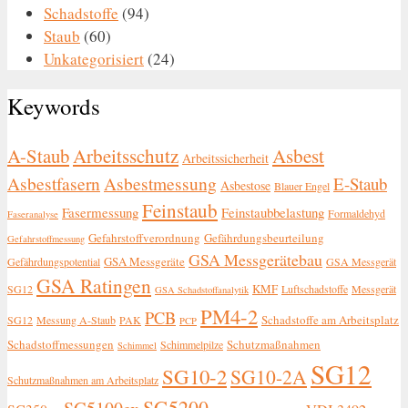
Schadstoffe
(94)
Staub
(60)
Unkategorisiert
(24)
Keywords
A-Staub
Arbeitsschutz
Asbest
Arbeitssicherheit
Asbestfasern
Asbestmessung
E-Staub
Asbestose
Blauer Engel
Feinstaub
Fasermessung
Feinstaubbelastung
Formaldehyd
Faseranalyse
Gefahrstoffverordnung
Gefährdungsbeurteilung
Gefahrstoffmessung
GSA Messgerätebau
GSA Messgeräte
Gefährdungspotential
GSA Messgerät
GSA Ratingen
KMF
SG12
Luftschadstoffe
Messgerät
GSA Schadstoffanalytik
PM4-2
PCB
Schadstoffe am Arbeitsplatz
SG12
Messung A-Staub
PAK
PCP
Schadstoffmessungen
Schutzmaßnahmen
Schimmelpilze
Schimmel
SG12
SG10-2
SG10-2A
Schutzmaßnahmen am Arbeitsplatz
SG5200