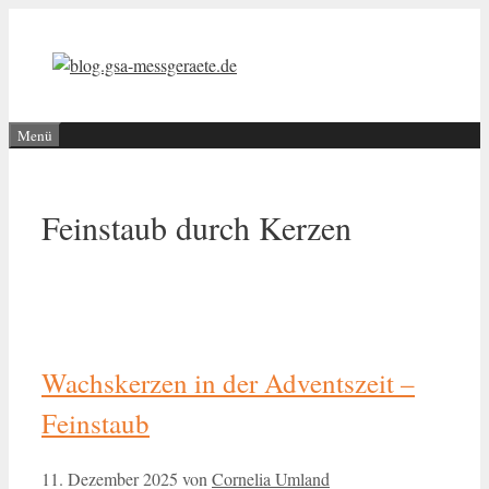
Zum
Inhalt
springen
Menü
Feinstaub durch Kerzen
Wachskerzen in der Adventszeit –
Feinstaub
11. Dezember 2025
von
Cornelia Umland