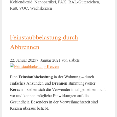
Kohlendioxid
,
Nanopartikel
,
PAK
,
RAL-Gütezeichen
,
Ruß
,
VOC
,
Wachskerzen
Feinstaubbelastung durch
Abbrennen
22. Januar 2025
7. Januar 2021
von
s.abels
Feinstaubbelastung
Eine
in der Wohnung – durch
Brennen
einfaches Anzünden und
stimmungsvoller
Kerzen
– stellen sich die Verwender im allgemeinen nicht
vor und kennen mögliche Einwirkungen auf die
Gesundheit. Besonders in der Vorweihnachtszeit sind
Kerzen überaus beliebt.