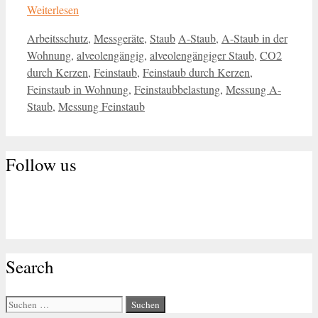
Weiterlesen
Kategorien
Schlagwörter
Arbeitsschutz
,
Messgeräte
,
Staub
A-Staub
,
A-Staub in der
Wohnung
,
alveolengängig
,
alveolengängiger Staub
,
CO2
durch Kerzen
,
Feinstaub
,
Feinstaub durch Kerzen
,
Feinstaub in Wohnung
,
Feinstaubbelastung
,
Messung A-
Staub
,
Messung Feinstaub
Follow us
Search
Suche