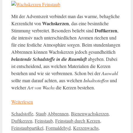
Mit der Adventszeit verbindet man das warme, behagliche
Wachskerzen
Kerzenlicht von
, das eine besinnliche
Duftkerzen
Stimmung verbreitet. Besonders beliebt sind
,
die intensiv nach unterschiedlichen Aromen riechen und
für eine festliche Atmosphäre sorgen. Beim stundenlangen
Abbrennen können Wachskerzen jedoch gesundheitlich
belastende Schadstoffe in die Raumluft
abgeben. Dabei
ist entscheidend, aus welchen Materialien die Kerzen
bestehen und wie sie verbrennen. Schon bei der
Auswahl
sollte man darauf achten, aus welchen
Inhaltsstoffen
und
welcher
Art von Wachs
die Kerzen bestehen.
Weiterlesen
Kategorien
Schlagwörter
Schadstoffe
,
Staub
Abbrennen
,
Bienenwachskerzen
,
Duftkerzen
,
Feinstaub
,
Feinstaub durch Kerzen
,
Feinstaubpartikel
,
Formaldehyd
,
Kerzenwachs
,